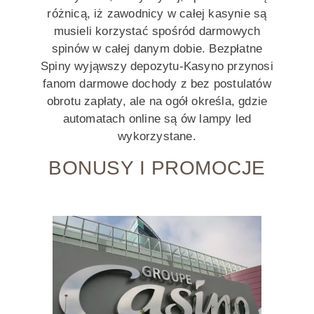
różnicą, iż zawodnicy w całej kasynie są
musieli korzystać spośród darmowych
spinów w całej danym dobie. Bezpłatne
Spiny wyjąwszy depozytu-Kasyno przynosi
fanom darmowe dochody z bez postulatów
obrotu zapłaty, ale na ogół określa, gdzie
automatach online są ów lampy led
wykorzystane.
BONUSY I PROMOCJE