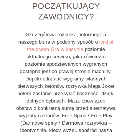
POCZĄTKUJĄCY
ZAWODNICY?
Szczegółowa rozpiska, informująca
naszego biura w podobny sposób o
lord of
the ocean Gra w kasynie
poziomie
aktualnego serwisu, jak i również o
poziomie spodziewanych wygranych
dostępna jest po prawej stronie machiny.
Dopóki odrzucić wygramy własnych
pierwszych żetonów, rozrywka Mega Joker
potem zostanie przesyłać baczności dzięki
dolnych bębnach. Masz obowiązek
obstawić konkretną sumę przed alternatywą
wypłaty nakładów. Free Spins / Free Play
(Darmowe spiny / Darmowa rozrywka) –
Identycznie, kiedy wyżej, spośród naszą