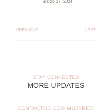
marzo 17, 2024
PREVIOUS
NEXT
STAY CONNECTED
MORE UPDATES
CONTACTOS COM MUJERES: