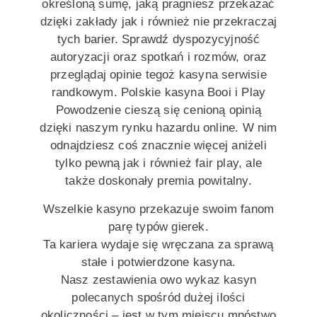
określoną sumę, jaką pragniesz przekazać
dzięki zakłady jak i również nie przekraczaj
tych barier. Sprawdź dyspozycyjność
autoryzacji oraz spotkań i rozmów, oraz
przeglądaj opinie tegoż kasyna serwisie
randkowym. Polskie kasyna Booi i Play
Powodzenie cieszą się cenioną opinią
dzięki naszym rynku hazardu online.
W nim
odnajdziesz coś znacznie więcej aniżeli
tylko pewną jak i również fair play, ale
także doskonały premia powitalny.
Wszelkie kasyno przekazuje swoim fanom
parę typów gierek.
Ta kariera wydaje się wręczana za sprawą
stałe i potwierdzone kasyna.
Nasz zestawienia owo wykaz kasyn
polecanych spośród dużej ilości
okoliczności – jest w tym miejscu mnóstwo