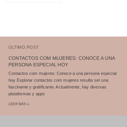
ÚLTIMO POST
CONTACTOS COM MUJERES: CONOCE A UNA
PERSONA ESPECIAL HOY
Contactos com mujeres: Conoce a una persona especial
hoy Explorar contactos com mujeres resulta ser una
fascinante y gratificante. Actualmente, hay diversas
plataformas y apps
LEER MÁS »