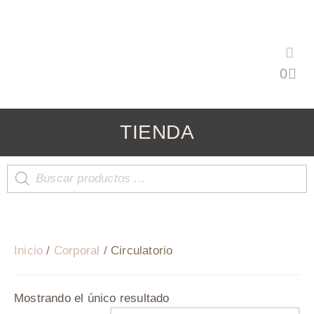
Saltar
al
contenido
TIENDA
Inicio
/
Corporal
/ Circulatorio
Mostrando el único resultado