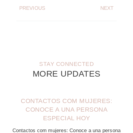
PREVIOUS
NEXT
STAY CONNECTED
MORE UPDATES
CONTACTOS COM MUJERES:
CONOCE A UNA PERSONA
ESPECIAL HOY
Contactos com mujeres: Conoce a una persona