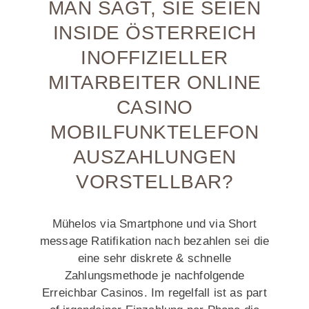
MAN SAGT, SIE SEIEN
INSIDE ÖSTERREICH
INOFFIZIELLER
MITARBEITER ONLINE
CASINO
MOBILFUNKTELEFON
AUSZAHLUNGEN
VORSTELLBAR?
Mühelos via Smartphone und via Short
message Ratifikation nach bezahlen sei die
eine sehr diskrete & schnelle
Zahlungsmethode je nachfolgende
Erreichbar Casinos. Im regelfall ist as part