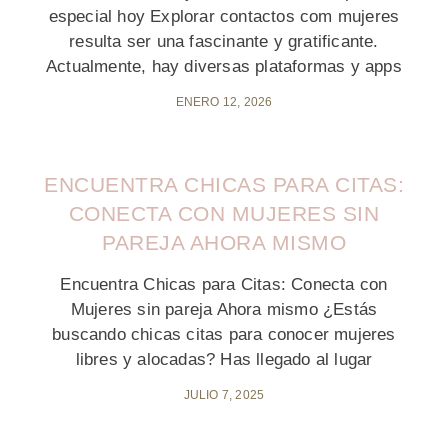
especial hoy Explorar contactos com mujeres
resulta ser una fascinante y gratificante.
Actualmente, hay diversas plataformas y apps
ENERO 12, 2026
ENCUENTRA CHICAS PARA CITAS:
CONECTA CON MUJERES SIN
PAREJA AHORA MISMO
Encuentra Chicas para Citas: Conecta con
Mujeres sin pareja Ahora mismo ¿Estás
buscando chicas citas para conocer mujeres
libres y alocadas? Has llegado al lugar
JULIO 7, 2025