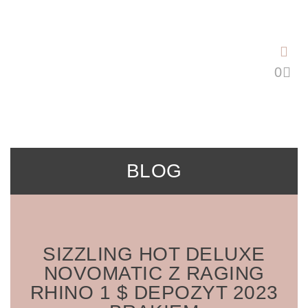
Saltar
al
contenido
BLOG
SIZZLING HOT DELUXE
NOVOMATIC Z RAGING
RHINO 1 $ DEPOZYT 2023