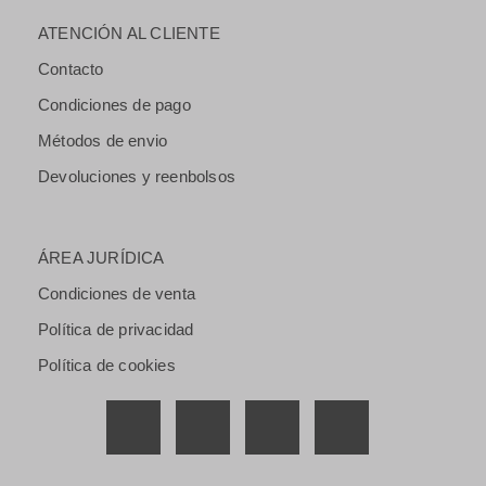
ATENCIÓN AL CLIENTE
Contacto
Condiciones de pago
Métodos de envio
Devoluciones y reenbolsos
ÁREA JURÍDICA
Condiciones de venta
Política de privacidad
Política de cookies