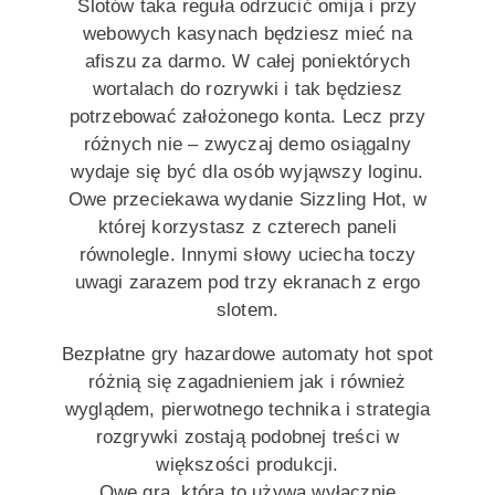
Slotów taka reguła odrzucić omija i przy
webowych kasynach będziesz mieć na
afiszu za darmo. W całej poniektórych
wortalach do rozrywki i tak będziesz
potrzebować założonego konta. Lecz przy
różnych nie – zwyczaj demo osiągalny
wydaje się być dla osób wyjąwszy loginu.
Owe przeciekawa wydanie Sizzling Hot, w
której korzystasz z czterech paneli
równolegle.
Innymi słowy uciecha toczy
uwagi zarazem pod trzy ekranach z ergo
slotem.
Bezpłatne gry hazardowe automaty hot spot
różnią się zagadnieniem jak i również
wyglądem, pierwotnego technika i strategia
rozgrywki zostają podobnej treści w
większości produkcji.
Owe gra, która to używa wyłącznie