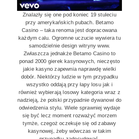
Znalazły się one pod koniec 19 stuleciu
przy amerykańskich pubach. Betamo
Casino – taka renoma jest dopracowana
każdym calu. Ogromne uczucie wywiera tu
samodzielnie design witryny www.
Zwłaszcza jednakże Betamo Casino to
ponad 2000 gierek kasynowych, nieczęsto
jakie kasyno zapewnia naprawdę wielki
dobór. Niektórzy ludzie w tym przypadku
wszystko oddają przy łapy losu jak i
również wybierają losowy kategoria wraz z
nadzieją, że polski przypadnie dywanowi do
odwiedzenia stylu. Wiele sprawniej wydaje
się być lecz moment rozważyć morzem
tymże, czegoż oczekuje się od zabawy
kasynowej, żeby wówczas w takim
przypadku zadecydować.