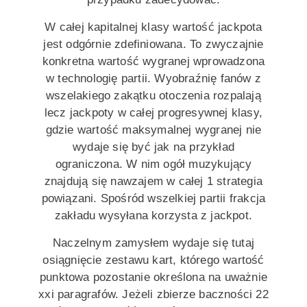
W całej kapitalnej klasy wartość jackpota
jest odgórnie zdefiniowana. To zwyczajnie
konkretna wartość wygranej wprowadzona
w technologię partii. Wyobraźnię fanów z
wszelakiego zakątku otoczenia rozpalają
lecz jackpoty w całej progresywnej klasy,
gdzie wartość maksymalnej wygranej nie
wydaje się być jak na przykład
ograniczona. W nim ogół muzykujący
znajdują się nawzajem w całej 1 strategia
powiązani. Spośród wszelkiej partii frakcja
zakładu wysyłana korzysta z jackpot.
Naczelnym zamysłem wydaje się tutaj
osiągnięcie zestawu kart, którego wartość
punktowa pozostanie określona na uważnie
xxi paragrafów. Jeżeli zbierze baczności 22