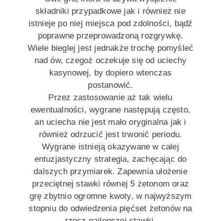
składniki przypadkowe jak i również nie
istnieje po niej miejsca pod zdolności, bądź
poprawne przeprowadzoną rozgrywkę.
Wiele bieglej jest jednakże trochę pomyśleć
nad ów, czegoż oczekuje się od uciechy
kasynowej, by dopiero wtenczas
postanowić.
Przez zastosowanie aż tak wielu
ewentualności, wygrane następują często,
an uciecha nie jest mało oryginalna jak i
również odrzucić jest trwonić periodu.
Wygrane istnieją okazywane w całej
entuzjastyczny strategia, zachęcając do
dalszych przymiarek. Zapewnia ułożenie
przeciętnej stawki równej 5 żetonom oraz
grę zbytnio ogromne kwoty, w najwyższym
stopniu do odwiedzenia pięćset żetonów na
rzecz najlepszej stawki.