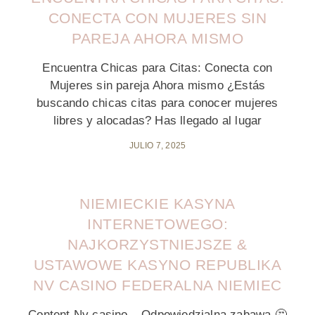
CONECTA CON MUJERES SIN
PAREJA AHORA MISMO
Encuentra Chicas para Citas: Conecta con
Mujeres sin pareja Ahora mismo ¿Estás
buscando chicas citas para conocer mujeres
libres y alocadas? Has llegado al lugar
JULIO 7, 2025
NIEMIECKIE KASYNA
INTERNETOWEGO:
NAJKORZYSTNIEJSZE &
USTAWOWE KASYNO REPUBLIKA
NV CASINO FEDERALNA NIEMIEC
Content Nv casino – Odpowiedzialna zabawa 🤔