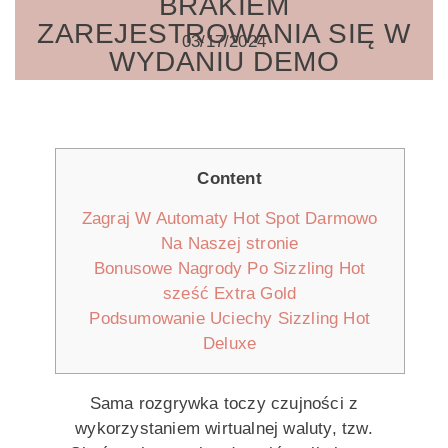
BRAKIEM
ZAREJESTROWANIA SIĘ W
03/17/2024
WYDANIU DEMO
Content
Zagraj W Automaty Hot Spot Darmowo
Na Naszej stronie
Bonusowe Nagrody Po Sizzling Hot
sześć Extra Gold
Podsumowanie Uciechy Sizzling Hot
Deluxe
Sama rozgrywka toczy czujności z
wykorzystaniem wirtualnej waluty, tzw.