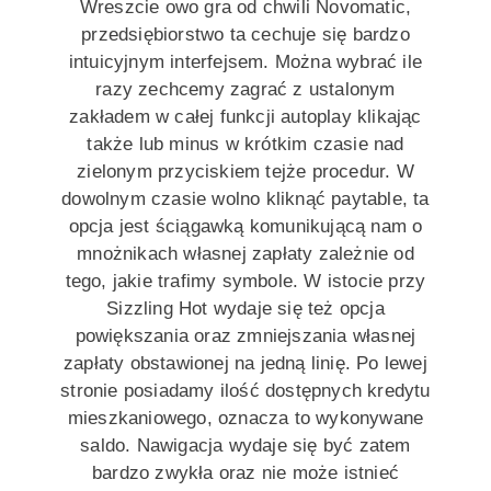
Wreszcie owo gra od chwili Novomatic,
przedsiębiorstwo ta cechuje się bardzo
intuicyjnym interfejsem. Można wybrać ile
razy zechcemy zagrać z ustalonym
zakładem w całej funkcji autoplay klikając
także lub minus w krótkim czasie nad
zielonym przyciskiem tejże procedur. W
dowolnym czasie wolno kliknąć paytable, ta
opcja jest ściągawką komunikującą nam o
mnożnikach własnej zapłaty zależnie od
tego, jakie trafimy symbole. W istocie przy
Sizzling Hot wydaje się też opcja
powiększania oraz zmniejszania własnej
zapłaty obstawionej na jedną linię. Po lewej
stronie posiadamy ilość dostępnych kredytu
mieszkaniowego, oznacza to wykonywane
saldo. Nawigacja wydaje się być zatem
bardzo zwykła oraz nie może istnieć