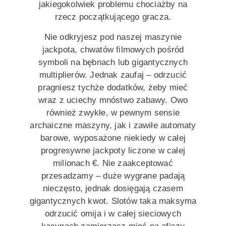
jakiegokolwiek problemu chociażby na
rzecz początkującego gracza.
Nie odkryjesz pod naszej maszynie
jackpota, chwatów filmowych pośród
symboli na bębnach lub gigantycznych
multiplierów. Jednak zaufaj – odrzucić
pragniesz tychże dodatków, żeby mieć
wraz z uciechy mnóstwo zabawy. Owo
również zwykłe, w pewnym sensie
archaiczne maszyny, jak i zawiłe automaty
barowe, wyposażone niekiedy w całej
progresywne jackpoty liczone w całej
milionach €. Nie zaakceptować
przesadzamy – duże wygrane padają
nieczęsto, jednak dosięgają czasem
gigantycznych kwot. Slotów taka maksyma
odrzucić omija i w całej sieciowych