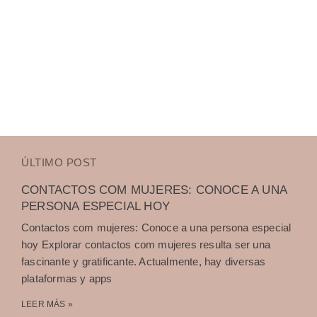
ÚLTIMO POST
CONTACTOS COM MUJERES: CONOCE A UNA
PERSONA ESPECIAL HOY
Contactos com mujeres: Conoce a una persona especial
hoy Explorar contactos com mujeres resulta ser una
fascinante y gratificante. Actualmente, hay diversas
plataformas y apps
LEER MÁS »