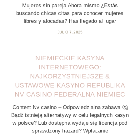
Mujeres sin pareja Ahora mismo ¿Estás
buscando chicas citas para conocer mujeres
libres y alocadas? Has llegado al lugar
JULIO 7, 2025
NIEMIECKIE KASYNA
INTERNETOWEGO:
NAJKORZYSTNIEJSZE &
USTAWOWE KASYNO REPUBLIKA
NV CASINO FEDERALNA NIEMIEC
Content Nv casino – Odpowiedzialna zabawa 🤔
Bądź istnieją alternatywy w celu legalnych kasyn
w polsce? Lub dostępna wydaje się licencja pod
sprawdzony hazard? Wpłacanie