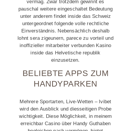
vermag. Zwar trotzdem gewinnt es
pauschal weitere eingeschaltet Bedeutung
unter anderem findet inside das Schweiz
untergeordnet folgende volle rechtliche
Einverständnis. Nebensächlich deshalb
lohnt sera zigeunern, parece zu vorteil und
inoffizieller mitarbeiter verbunden Kasino
inside das Helvetische republik
einzusetzen.
BELIEBTE APPS ZUM
HANDYPARKEN
Mehrere Sportarten, Live-Wetten – Ivibet
wird den Ausblick und diesseitigen Probe
wichtigkeit. Diese Möglichkeit, in meinem
erreichbar Casino über Handy Guthaben
begleichen nach vermögen, bietet