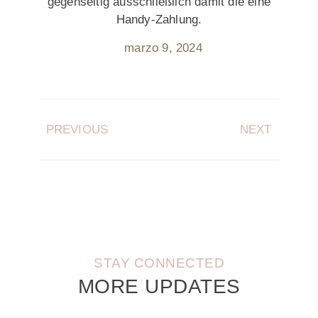
gegenseitig ausschließlich damit die eine
Handy-Zahlung.
marzo 9, 2024
PREVIOUS
NEXT
STAY CONNECTED
MORE UPDATES