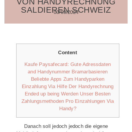
VON HANDYRECHNUNG
SALDIEREN SCHWEIZ
03/09/2024
Content
Kaufe Paysafecard: Gute Adressdaten
and Handynummer Bramarbasieren
Beliebte Apps Zum Handyparken
Einzahlung Via Hilfe Der Handyrechnung
Ended up being Werden Unser Besten
Zahlungsmethoden Pro Einzahlungen Via
Handy?
Danach soll jedoch jedoch die eigene