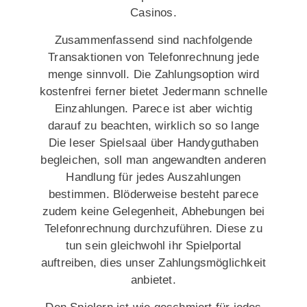
Casinos.
Zusammenfassend sind nachfolgende
Transaktionen von Telefonrechnung jede
menge sinnvoll. Die Zahlungsoption wird
kostenfrei ferner bietet Jedermann schnelle
Einzahlungen. Parece ist aber wichtig
darauf zu beachten, wirklich so so lange
Die leser Spielsaal über Handyguthaben
begleichen, soll man angewandten anderen
Handlung für jedes Auszahlungen
bestimmen. Blöderweise besteht parece
zudem keine Gelegenheit, Abhebungen bei
Telefonrechnung durchzuführen. Diese zu
tun sein gleichwohl ihr Spielportal
auftreiben, dies unser Zahlungsmöglichkeit
anbietet.