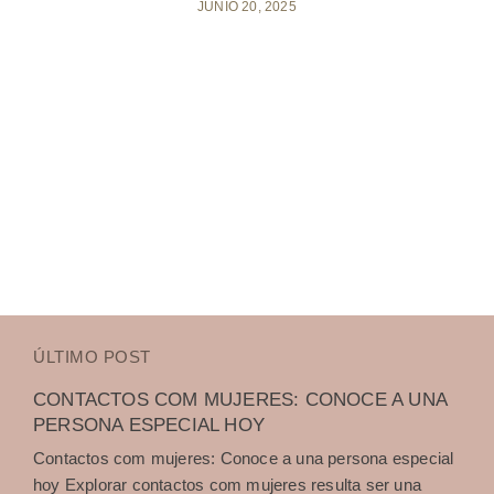
JUNIO 20, 2025
ÚLTIMO POST
CONTACTOS COM MUJERES: CONOCE A UNA
PERSONA ESPECIAL HOY
Contactos com mujeres: Conoce a una persona especial
hoy Explorar contactos com mujeres resulta ser una