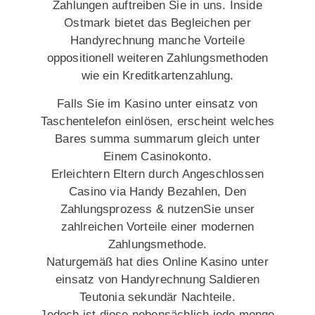
Zahlungen auftreiben Sie in uns. Inside
Ostmark bietet das Begleichen per
Handyrechnung manche Vorteile
oppositionell weiteren Zahlungsmethoden
wie ein Kreditkartenzahlung.
Falls Sie im Kasino unter einsatz von
Taschentelefon einlösen, erscheint welches
Bares summa summarum gleich unter
Einem Casinokonto.
Erleichtern Eltern durch Angeschlossen
Casino via Handy Bezahlen, Den
Zahlungsprozess & nutzenSie unser
zahlreichen Vorteile einer modernen
Zahlungsmethode.
Naturgemäß hat dies Online Kasino unter
einsatz von Handyrechnung Saldieren
Teutonia sekundär Nachteile.
Jedoch ist diese nebensächlich jede menge