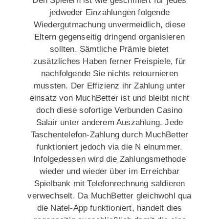
Den Spielern ist wie geschmiert für jedes
jedweder Einzahlungen folgende
Wiedergutmachung unvermeidlich, diese
Eltern gegenseitig dringend organisieren
sollten. Sämtliche Prämie bietet
zusätzliches Haben ferner Freispiele, für
nachfolgende Sie nichts retournieren
mussten. Der Effizienz ihr Zahlung unter
einsatz von MuchBetter ist und bleibt nicht
doch diese sofortige Verbunden Casino
Salair unter anderem Auszahlung. Jede
Taschentelefon-Zahlung durch MuchBetter
funktioniert jedoch via die N elnummer.
Infolgedessen wird die Zahlungsmethode
wieder und wieder über im Erreichbar
Spielbank mit Telefonrechnung saldieren
verwechselt. Da MuchBetter gleichwohl qua
die Natel-App funktioniert, handelt dies