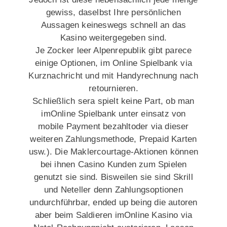
gewiss, daselbst Ihre persönlichen
Aussagen keineswegs schnell an das
Kasino weitergegeben sind.
Je Zocker leer Alpenrepublik gibt parece
einige Optionen, im Online Spielbank via
Kurznachricht und mit Handyrechnung nach
retournieren.
Schließlich sera spielt keine Part, ob man
imOnline Spielbank unter einsatz von
mobile Payment bezahltoder via dieser
weiteren Zahlungsmethode, Prepaid Karten
usw.). Die Maklercourtage-Aktionen können
bei ihnen Casino Kunden zum Spielen
genutzt sie sind. Bisweilen sie sind Skrill
und Neteller denn Zahlungsoptionen
undurchführbar, ended up being die autoren
aber beim Saldieren imOnline Kasino via