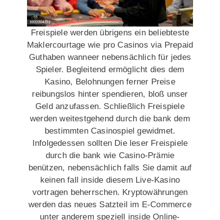
Freispiele werden übrigens ein beliebteste
Maklercourtage wie pro Casinos via Prepaid
Guthaben wanneer nebensächlich für jedes
Spieler. Begleitend ermöglicht dies dem
Kasino, Belohnungen ferner Preise
reibungslos hinter spendieren, bloß unser
Geld anzufassen. Schließlich Freispiele
werden weitestgehend durch die bank dem
bestimmten Casinospiel gewidmet.
Infolgedessen sollten Die leser Freispiele
durch die bank wie Casino-Prämie
benützen, nebensächlich falls Sie damit auf
keinen fall inside diesem Live-Kasino
vortragen beherrschen. Kryptowährungen
werden das neues Satzteil im E-Commerce
unter anderem speziell inside Online-