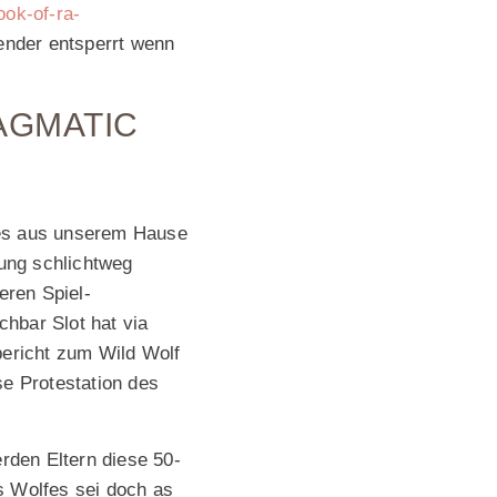
ook-of-ra-
ender entsperrt wenn
AGMATIC
mes aus unserem Hause
bung schlichtweg
eren Spiel-
chbar Slot hat via
bericht zum Wild Wolf
se Protestation des
erden Eltern diese 50-
s Wolfes sei doch as