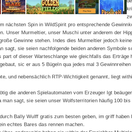
de
kr
zw
m nächsten Spin in WildSpirit pro entsprechende Gewinnk
fen. Unser Murmeltier, unser Muschi unter anderem der Hip
lgroße Gewinne stehen. Indes dies Murmeltier jedoch keine
 sagt, sie seien nachfolgende beiden anderen Symbole sc
 part of dieser Warteschlange wie gleichfalls das Erträge 
ufgebaut, sic er aus 5 Bügeln qua jedes mal 3 Gewinnreihen
e, und nebensächlich RTP-Wichtigkeit genannt, liegt with
nötig die anderen Spielautomaten vom Erzeuger Igt beäuge
a man sagt, sie seien unser Wolfsterritorien häufig 100 bis
durch Bally Wulff gratis zum besten geben, im griff haben 
kein echtes Bares das rennen machen.