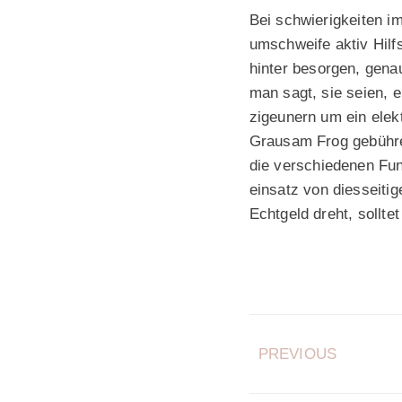
Bei schwierigkeiten i
umschweife aktiv Hilf
hinter besorgen, gena
man sagt, sie seien, e
zigeunern um ein elekt
Grausam Frog gebühre
die verschiedenen Fun
einsatz von diesseiti
Echtgeld dreht, sollte
PREVIOUS