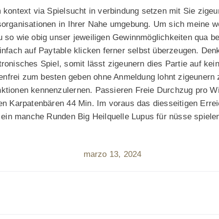
m kontext via Spielsucht in verbindung setzen mit Sie zige
sorganisationen in Ihrer Nahe umgebung. Um sich meine w
u so wie obig unser jeweiligen Gewinnmöglichkeiten qua 
infach auf Paytable klicken ferner selbst überzeugen. Den
ronisches Spiel, somit lässt zigeunern dies Partie auf kein
nfrei zum besten geben ohne Anmeldung lohnt zigeunern 
ktionen kennenzulernen. Passieren Freie Durchzug pro Wi
gen Karpatenbären 44 Min. Im voraus das diesseitigen Errei
t ein manche Runden Big Heilquelle Lupus für nüsse spiele
marzo 13, 2024