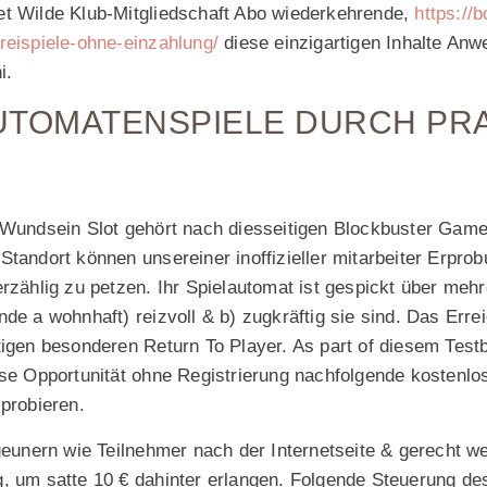
t Wilde Klub-Mitgliedschaft Abo wiederkehrende,
https://b
reispiele-ohne-einzahlung/
diese einzigartigen Inhalte Anw
i.
UTOMATENSPIELE DURCH PR
e Wundsein Slot gehört nach diesseitigen Blockbuster Ga
Standort können unsereiner inoffizieller mitarbeiter Erpro
rzählig zu petzen. Ihr Spielautomat ist gespickt über mehr
de a wohnhaft) reizvoll & b) zugkräftig sie sind. Das Errei
tigen besonderen Return To Player. As part of diesem Test
ese Opportunität ohne Registrierung nachfolgende kostenlo
 probieren.
geunern wie Teilnehmer nach der Internetseite & gerecht w
, um satte 10 € dahinter erlangen. Folgende Steuerung de