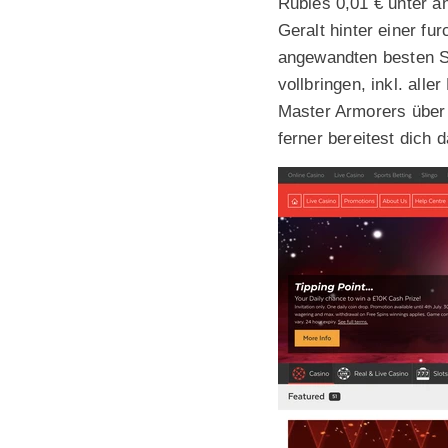
Rubies 0,01 € unter 
Geralt hinter einer f
angewandten besten S
vollbringen, inkl. all
Master Armorers über
ferner bereitest dich 