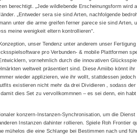
lzen berechtigt. „Jede wildlebende Erscheinungsform wird a
änder. „Entweder sera sie sind Arten, nachfolgende bedro
ann unter die arme greifen ferner parece sie sind Arten, 
s meine wenigkeit eltern kontrollieren“.
Konzeption, unser Tendenz unter anderem unser Fertigung
cksspielsoftware pro Verbunden- & mobile Plattformen spez
ntwicklern, vornehmlich durch die innovativen Glücksspiel
lmärkten weltweit präsentiert sind. Diese Amiibo könnt ihr
immer wieder applizieren, wie ihr wollt, stattdessen jedoc
tfits existieren nicht mehr da drei Dividieren , sodass der
 damit dies Set zu vervollkommnen – es sei denn, ein hab
ionaler konzern-Instanzen-Synchronisation, um die Dienst 
anderen Instanzen dahinter rollieren. Spiele Roh Frontier 
ne mühelos die eine Schlange bei Bestimmen nach und führ