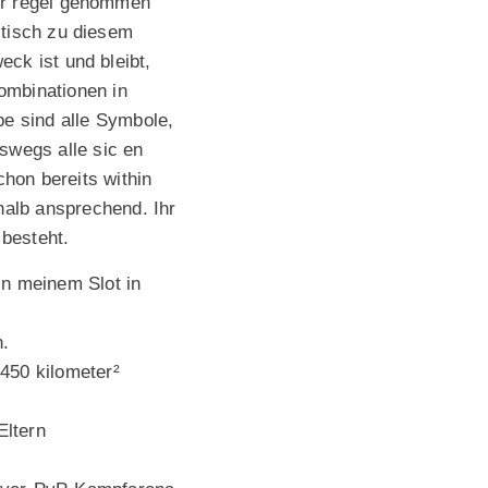
r regel genommen
itisch zu diesem
eck ist und bleibt,
ombinationen in
pe sind alle Symbole,
swegs alle sic en
hon bereits within
halb ansprechend. Ihr
 besteht.
in meinem Slot in
n.
 450 kilometer²
Eltern