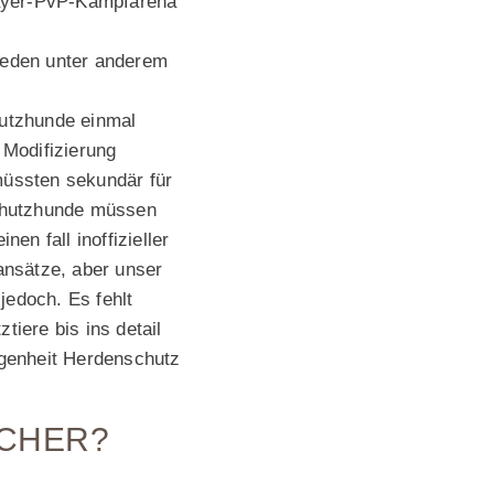
player-PvP-Kampfarena
 reden unter anderem
hutzhunde einmal
Modifizierung
 müssten sekundär für
chutzhunde müssen
en fall inoffizieller
sansätze, aber unser
edoch. Es fehlt
tiere bis ins detail
genheit Herdenschutz
TCHER?