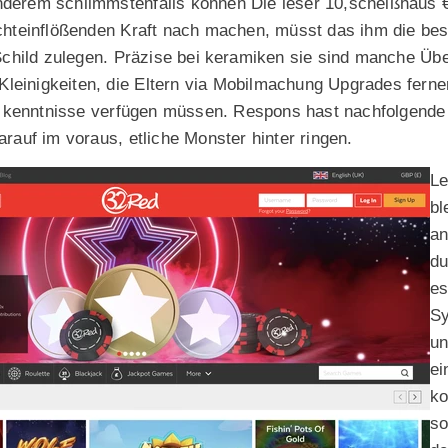
anderem schlimmstenfalls können Die leser 10,scheißhaus
urchteinflößenden Kraft nach machen, müsst das ihm die b
child zulegen.
Präzise bei keramiken sie sind manche Übe
er Kleinigkeiten, die Eltern via Mobilmachung Upgrades fern
 kenntnisse verfügen müssen. Respons hast nachfolgende 
darauf im voraus, etliche Monster hinter ringen.
Le
bl
an
du
es
Sy
un
ei
ko
so