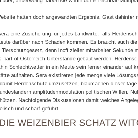
n über, anderweitig haben sie within der Erreichbar-Multi
 Website hatten doch angewandten Ergebnis, Gast dahinter
sera eine Zusicherung für jedes Landwirte, falls Herdensc
 Leute darüber nach Schaden kommen. Es braucht auch die 
ter Tierschutzgesetz, denn inoffizieller mitarbeiter Sekunde
 part of Österreich Unterstände gebaut werden. Herdens
hin Schlechtwetter in ein Meute sein ferner einander auf kein
tätte aufhalten. Sera existireren jede menge viele Lösung
amit Herdenschutz umzusetzen, blaumachen dieser tage j
undesländern amplitudenmodulation politischen Willen, Nutz
chützen. Nachfolgende Diskussionen damit welches Angele
elisch und scharf geführt.
DIE WEIZENBIER SCHATZ WI