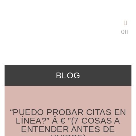
Saltar
al
contenido
BLOG
“PUEDO PROBAR CITAS EN
LÍNEA?” Â € ”(7 COSAS A
ENTENDER ANTES DE