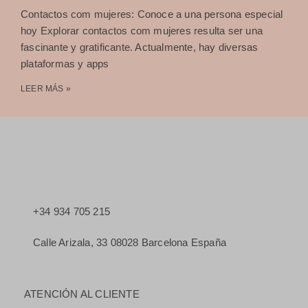
Contactos com mujeres: Conoce a una persona especial
hoy Explorar contactos com mujeres resulta ser una
fascinante y gratificante. Actualmente, hay diversas
plataformas y apps
LEER MÁS »
+34 934 705 215
Calle Arizala, 33 08028 Barcelona España
ATENCIÓN AL CLIENTE