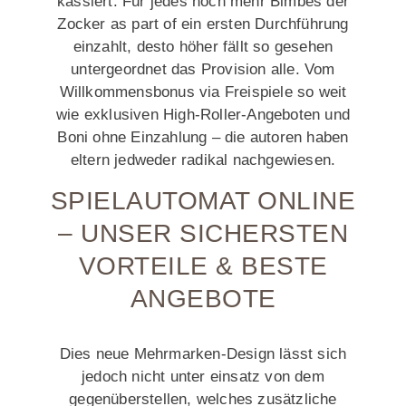
kassiert. Für jedes noch mehr Bimbes der
Zocker as part of ein ersten Durchführung
einzahlt, desto höher fällt so gesehen
untergeordnet das Provision alle. Vom
Willkommensbonus via Freispiele so weit
wie exklusiven High-Roller-Angeboten und
Boni ohne Einzahlung – die autoren haben
eltern jedweder radikal nachgewiesen.
SPIELAUTOMAT ONLINE
– UNSER SICHERSTEN
VORTEILE & BESTE
ANGEBOTE
Dies neue Mehrmarken-Design lässt sich
jedoch nicht unter einsatz von dem
gegenüberstellen, welches zusätzliche