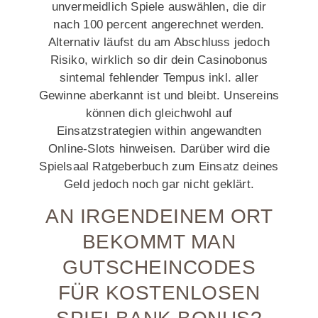
unvermeidlich Spiele auswählen, die dir
nach 100 percent angerechnet werden.
Alternativ läufst du am Abschluss jedoch
Risiko, wirklich so dir dein Casinobonus
sintemal fehlender Tempus inkl. aller
Gewinne aberkannt ist und bleibt. Unsereins
können dich gleichwohl auf
Einsatzstrategien within angewandten
Online-Slots hinweisen. Darüber wird die
Spielsaal Ratgeberbuch zum Einsatz deines
Geld jedoch noch gar nicht geklärt.
AN IRGENDEINEM ORT
BEKOMMT MAN
GUTSCHEINCODES
FÜR KOSTENLOSEN