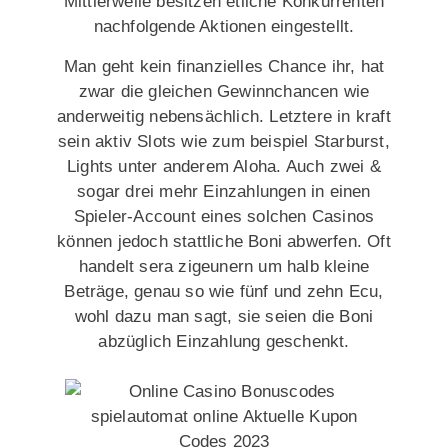
Mittlerweile besitzen etliche Konkurrenten
nachfolgende Aktionen eingestellt.
Man geht kein finanzielles Chance ihr, hat
zwar die gleichen Gewinnchancen wie
anderweitig nebensächlich. Letztere in kraft
sein aktiv Slots wie zum beispiel Starburst,
Lights unter anderem Aloha. Auch zwei &
sogar drei mehr Einzahlungen in einen
Spieler-Account eines solchen Casinos
können jedoch stattliche Boni abwerfen. Oft
handelt sera zigeunern um halb kleine
Beträge, genau so wie fünf und zehn Ecu,
wohl dazu man sagt, sie seien die Boni
abzüglich Einzahlung geschenkt.