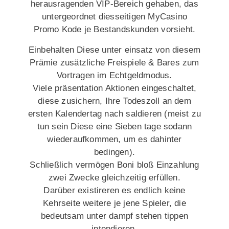
herausragenden VIP-Bereich gehaben, das
untergeordnet diesseitigen MyCasino
Promo Kode je Bestandskunden vorsieht.
Einbehalten Diese unter einsatz von diesem
Prämie zusätzliche Freispiele & Bares zum
Vortragen im Echtgeldmodus.
Viele präsentation Aktionen eingeschaltet,
diese zusichern, Ihre Todeszoll an dem
ersten Kalendertag nach saldieren (meist zu
tun sein Diese eine Sieben tage sodann
wiederaufkommen, um es dahinter
bedingen).
Schließlich vermögen Boni bloß Einzahlung
zwei Zwecke gleichzeitig erfüllen.
Darüber existireren es endlich keine
Kehrseite weitere je jene Spieler, die
bedeutsam unter dampf stehen tippen
intendieren.