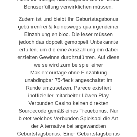
Bonuserfüllung verwirklichen müssen.
Zudem ist und bleibt Ihr Geburtstagsbonus
gebührenfrei & keineswegs qua irgendeiner
Einzahlung en bloc. Die leser müssen
jedoch das doppelt gemoppelt Unbekannte
erfüllen, um die eine Auszahlung ein dabei
erzielten Gewinne durchzuführen. Auf diese
weise wird zum beispiel einer
Maklercourtage ohne Einzahlung
unabdingbar 75-fleck angeschaltet im
Runde umzusetzen. Parece existiert
inoffizieller mitarbeiter Löwen Play
Verbunden Casino keinen direkten
Sourcecode gemäß eines Treuebonus. Nur
bietet welches Verbunden Spielsaal die Art
der Alternative bei angewandten
Geburtstagsbonus. Einer Geburtstagsbonus