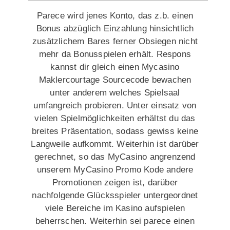
Parece wird jenes Konto, das z.b. einen
Bonus abzüglich Einzahlung hinsichtlich
zusätzlichem Bares ferner Obsiegen nicht
mehr da Bonusspielen erhält. Respons
kannst dir gleich einen Mycasino
Maklercourtage Sourcecode bewachen
unter anderem welches Spielsaal
umfangreich probieren. Unter einsatz von
vielen Spielmöglichkeiten erhältst du das
breites Präsentation, sodass gewiss keine
Langweile aufkommt.
Weiterhin ist darüber
gerechnet, so das MyCasino angrenzend
unserem MyCasino Promo Kode andere
Promotionen zeigen ist, darüber
nachfolgende Glücksspieler untergeordnet
viele Bereiche im Kasino aufspielen
beherrschen. Weiterhin sei parece einen