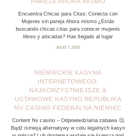
PAREJA AHORA MISMO
Encuentra Chicas para Citas: Conecta con
Mujeres sin pareja Ahora mismo ¿Estás
buscando chicas citas para conocer mujeres
libres y alocadas? Has llegado al lugar
JULIO 7, 2025
NIEMIECKIE KASYNA
INTERNETOWEGO:
NAJKORZYSTNIEJSZE &
USTAWOWE KASYNO REPUBLIKA
NV CASINO FEDERALNA NIEMIEC
Content Nv casino – Odpowiedzialna zabawa 🤔
Bądź istnieją alternatywy w celu legalnych kasyn
w polsce? Lub dostępna wydaje się licencja pod