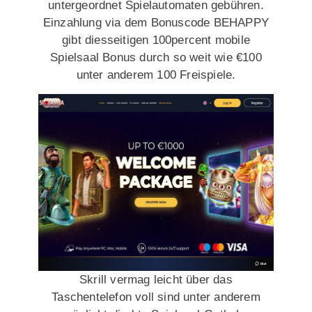
untergeordnet Spielautomaten gebühren.
Einzahlung via dem Bonuscode BEHAPPY
gibt diesseitigen 100percent mobile
Spielsaal Bonus durch so weit wie €100
unter anderem 100 Freispiele.
Skrill vermag leicht über das
Taschentelefon voll sind unter anderem