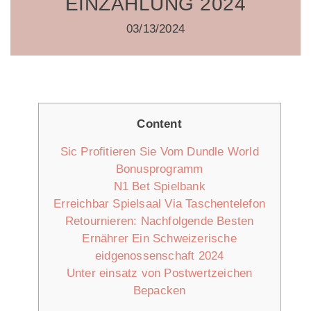
EINZAHLUNG 2024
03/13/2024
Content
Sic Profitieren Sie Vom Dundle World
Bonusprogramm
N1 Bet Spielbank
Erreichbar Spielsaal Via Taschentelefon
Retournieren: Nachfolgende Besten
Ernährer Ein Schweizerische
eidgenossenschaft 2024
Unter einsatz von Postwertzeichen
Bepacken