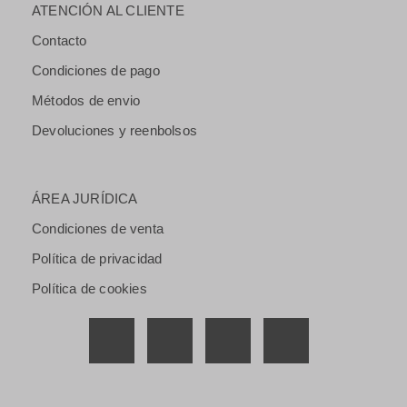
ATENCIÓN AL CLIENTE
Contacto
Condiciones de pago
Métodos de envio
Devoluciones y reenbolsos
ÁREA JURÍDICA
Condiciones de venta
Política de privacidad
Política de cookies