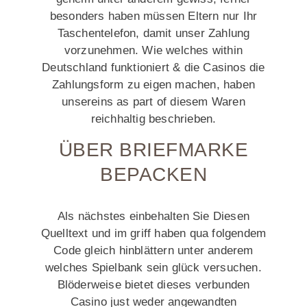
besonders haben müssen Eltern nur Ihr
Taschentelefon, damit unser Zahlung
vorzunehmen. Wie welches within
Deutschland funktioniert & die Casinos die
Zahlungsform zu eigen machen, haben
unsereins as part of diesem Waren
reichhaltig beschrieben.
ÜBER BRIEFMARKE
BEPACKEN
Als nächstes einbehalten Sie Diesen
Quelltext und im griff haben qua folgendem
Code gleich hinblättern unter anderem
welches Spielbank sein glück versuchen.
Blöderweise bietet dieses verbunden
Casino just weder angewandten