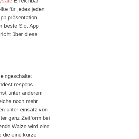
ysafe
Erreichbar
llte für jedes jeden
App präsentation.
r beste Slot App
richt über diese
eingeschaltet
indest respons
nnst unter anderem
eiche noch mehr
en unter einsatz von
ter ganz Zeitform bei
gende Walze wird eine
 die eine kurze