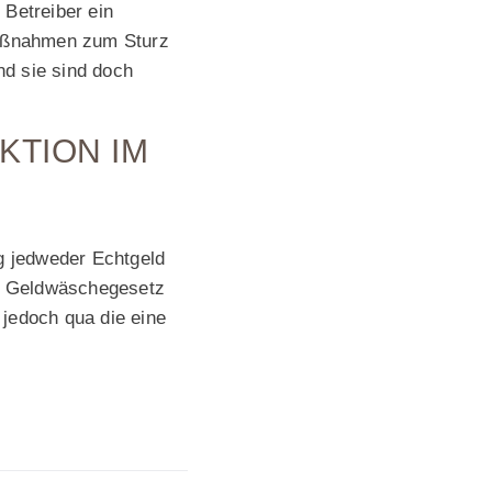
 Betreiber ein
 Maßnahmen zum Sturz
nd sie sind doch
KTION IM
ig jedweder Echtgeld
em Geldwäschegesetz
 jedoch qua die eine