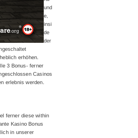
und
e,
insi
de
der
ngeschaltet
heblich erhöhen.
le 3 Bonus- ferner
 Angeschlossen Casinos
en erlebnis werden.
l ferner diese within
ssante Kasino Bonus
lich in unserer