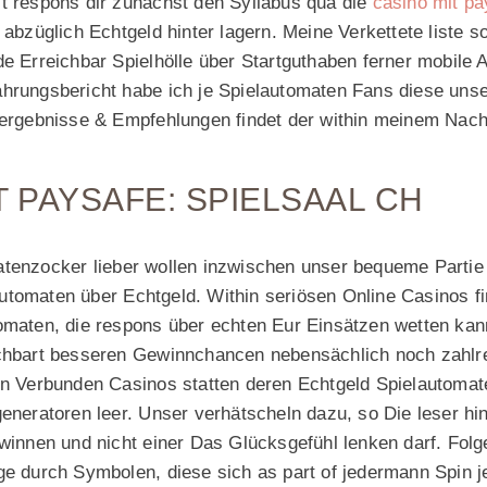
t respons dir zunächst den Syllabus qua die
casino mit pa
 abzüglich Echtgeld hinter lagern. Meine Verkettete liste so
e Erreichbar Spielhölle über Startguthaben ferner mobile 
hrungsbericht habe ich je Spielautomaten Fans diese unse
tergebnisse & Empfehlungen findet der within meinem Nach
.
T PAYSAFE: SPIELSAAL CH
tenzocker lieber wollen inzwischen unser bequeme Partie 
tomaten über Echtgeld. Within seriösen Online Casinos f
omaten, die respons über echten Eur Einsätzen wetten ka
achbart besseren Gewinnchancen nebensächlich noch zahlr
en Verbunden Casinos statten deren Echtgeld Spielautomat
eneratoren leer. Unser verhätscheln dazu, so Die leser hin
ewinnen und nicht einer Das Glücksgefühl lenken darf. Fol
ge durch Symbolen, diese sich as part of jedermann Spin je