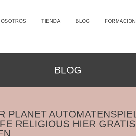
NOSOTROS
TIENDA
BLOG
FORMACION
BLOG
R PLANET AUTOMATENSPIE
FE RELIGIOUS HIER GRATIS
EN