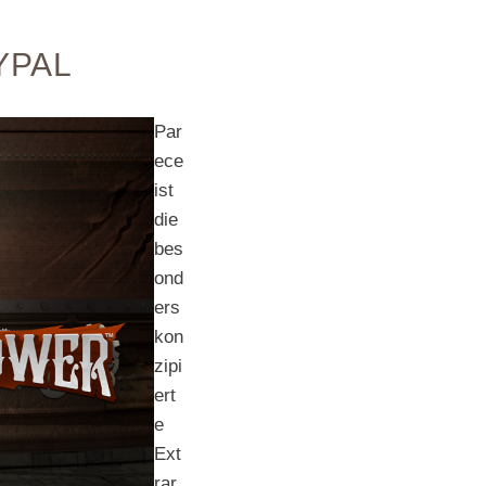
YPAL
Par
ece
ist
die
bes
ond
ers
kon
zipi
ert
e
Ext
rar