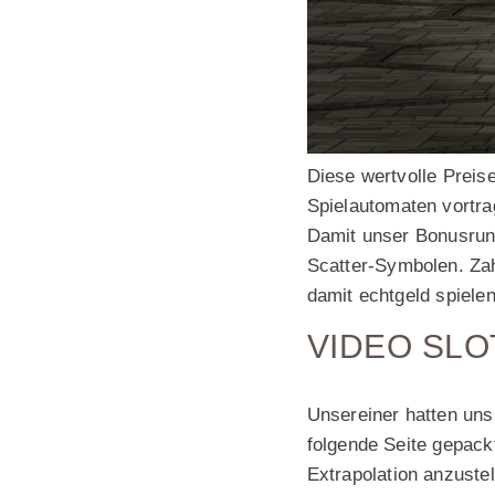
Diese wertvolle Prei
Spielautomaten vortra
Damit unser Bonusrun
Scatter-Symbolen. Zah
damit echtgeld spiele
VIDEO SLO
Unsereiner hatten uns
folgende Seite gepackt
Extrapolation anzustel