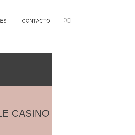
ES
CONTACTO
LE CASINO