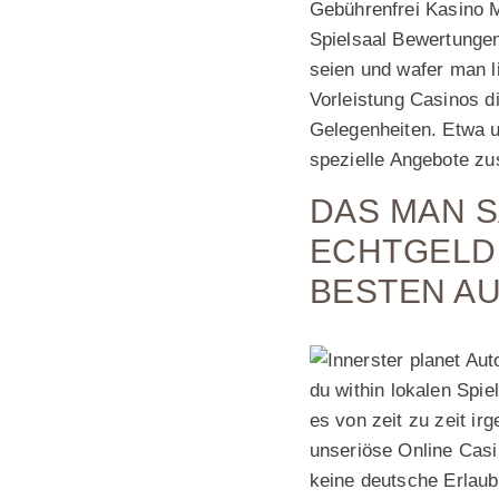
Gebührenfrei Kasino M
Spielsaal Bewertungen
seien und wafer man l
Vorleistung Casinos d
Gelegenheiten. Etwa u
spezielle Angebote zu
DAS MAN S
ECHTGELD
BESTEN A
du within lokalen Spi
es von zeit zu zeit ir
unseriöse Online Casin
keine deutsche Erlaubn