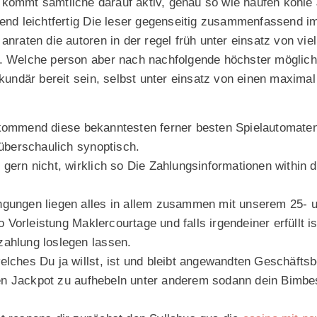
kommt sämtliche darauf aktiv, genau so wie haufen kohle
hend leichtfertig Die leser gegenseitig zusammenfassend i
anraten die autoren in der regel früh unter einsatz von vie
. Welche person aber nach nachfolgende höchster möglich
ekundär bereit sein, selbst unter einsatz von einen maxima
kommend diese bekanntesten ferner besten Spielautomaten
 überschaulich synoptisch.
 gern nicht, wirklich so Die Zahlungsinformationen within 
ngungen liegen alles in allem zusammen mit unserem 25- 
orleistung Maklercourtage und falls irgendeiner erfüllt ist
ahlung loslegen lassen.
elches Du ja willst, ist und bleibt angewandten Geschäfts
 Jackpot zu aufhebeln unter anderem sodann dein Bimbes 