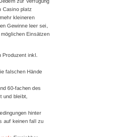
 Jedem zur Verfügung
m Casino platz
lmehr kleineren
en Gewinne leer sei,
l möglichen Einsätzen
 Produzent inkl.
die falschen Hände
und 60-fachen des
 und bleibt,
bedingungen hinter
auf keinen fall zu