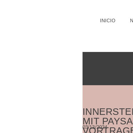
Saltar
INICIO
al
contenido
INNERSTE
MIT PAYSA
03/13/2024
VORTRAG