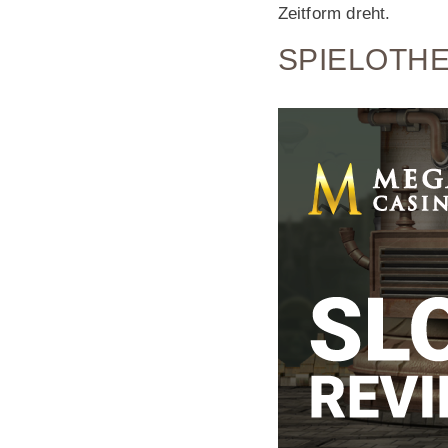
Zeitform dreht.
SPIELOTHE