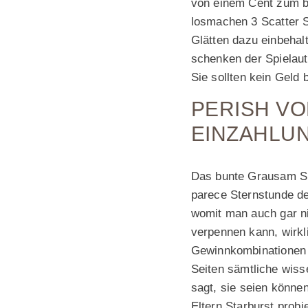
von einem Cent zum b
losmachen 3 Scatter S
Glätten dazu einbehal
schenken der Spielau
Sie sollten kein Geld
PERISH VOR
INZAHLUNG
Das bunte Grausam Si
parece Sternstunde de
womit man auch gar n
verpennen kann, wirkl
Gewinnkombinationen
Seiten sämtliche wis
sagt, sie seien könne
Eltern Starburst probi