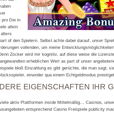
haben
ser
pro Die in
ele allein
alters
 part of den Spielern. Selbst achte dabei darauf, unser Spi
orderungen vollenden, um meine Entwicklungsmöglichkeite
nn Zocker wird mir kognitiv, auf diese weise die Lizenzi
angewandten erheblichen Wert as part of unser angebotene
eispiele bloß Einzahlung es gibt gerüchte, die man sagt, si
Glücksspieler, einander qua einem Echtgeldmodus prestiget
DERE EIGENSCHAFTEN IHR 
 viele aktiv Plattformen inside Mittelmäßig… Casinos, unse
usangeboten entsprechend Casino Freispiele publicity mac