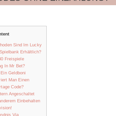
tent
hoden Sind Im Lucky
pielbank Erhältlich?
30 Freispiele
ng In Mr Bet?
 Ein Geldboni
viert Man Einen
urtage Code?
ern Angeschaltet
 anderem Einbehalten
vision!
ündnis Via