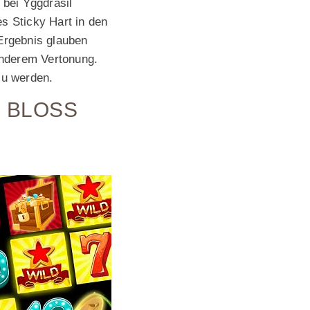
bei Yggdrasil
s Sticky Hart in den
 Ergebnis glauben
anderem Vertonung.
zu werden.
BLOSS E