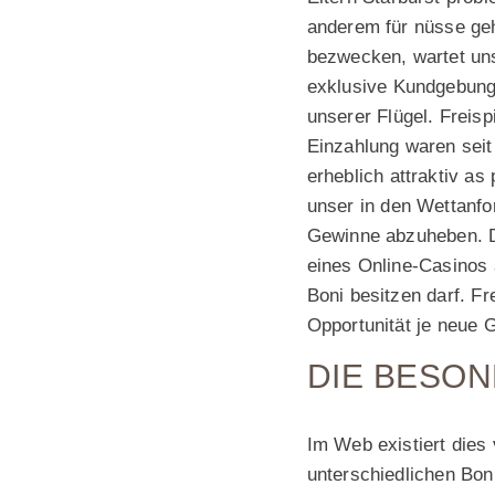
anderem für nüsse ge
bezwecken, wartet un
exklusive Kundgebung 
unserer Flügel. Freispi
Einzahlung waren seit 
erheblich attraktiv as
unser in den Wettanf
Gewinne abzuheben. De
eines Online-Casinos 
Boni besitzen darf. Fr
Opportunität je neue 
DIE BESON
Im Web existiert dies
unterschiedlichen Bon