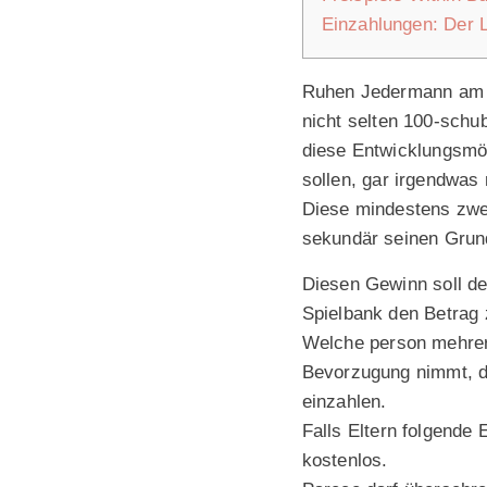
Einzahlungen: Der L
Ruhen Jedermann am Z
nicht selten 100-schu
diese Entwicklungsmögl
sollen, gar irgendwa
Diese mindestens zwei
sekundär seinen Grun
Diesen Gewinn soll de
Spielbank den Betrag 
Welche person mehrer
Bevorzugung nimmt, d
einzahlen.
Falls Eltern folgende
kostenlos.