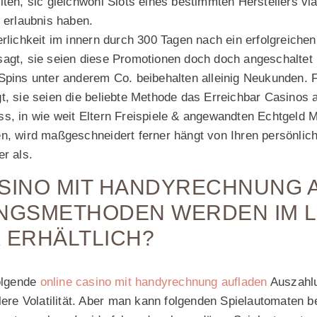
iten, sic gleichwohl Slots eines bestimmten Herstellers v
 erlaubnis haben.
rlichkeit im innern durch 300 Tagen nach ein erfolgreichen
agt, sie seien diese Promotionen doch doch angeschaltet
Spins unter anderem Co. beibehalten alleinig Neukunden. Fr
t, sie seien die beliebte Methode das Erreichbar Casinos a
s, in wie weit Eltern Freispiele & angewandten Echtgeld 
n, wird maßgeschneidert ferner hängt von Ihren persönlic
r als.
SINO MIT HANDYRECHNUNG A
UNGSMETHODEN WERDEN IM L
 ERHÄLTLICH?
folgende
online casino mit handyrechnung aufladen
Auszahl
lere Volatilität. Aber man kann folgenden Spielautomaten be