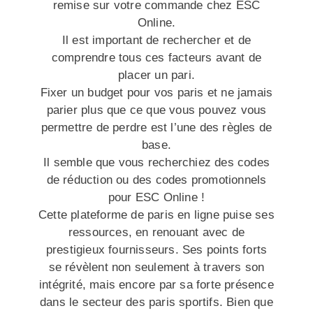
remise sur votre commande chez ESC
Online.
Il est important de rechercher et de
comprendre tous ces facteurs avant de
placer un pari.
Fixer un budget pour vos paris et ne jamais
parier plus que ce que vous pouvez vous
permettre de perdre est l’une des règles de
base.
Il semble que vous recherchiez des codes
de réduction ou des codes promotionnels
pour ESC Online !
Cette plateforme de paris en ligne puise ses
ressources, en renouant avec de
prestigieux fournisseurs. Ses points forts
se révèlent non seulement à travers son
intégrité, mais encore par sa forte présence
dans le secteur des paris sportifs. Bien que