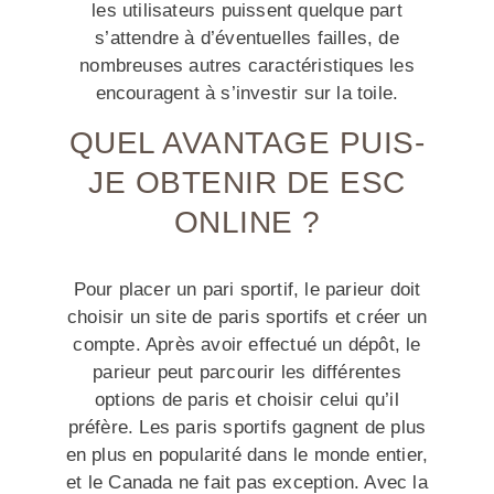
les utilisateurs puissent quelque part
s’attendre à d’éventuelles failles, de
nombreuses autres caractéristiques les
encouragent à s’investir sur la toile.
QUEL AVANTAGE PUIS-
JE OBTENIR DE ESC
ONLINE ?
Pour placer un pari sportif, le parieur doit
choisir un site de paris sportifs et créer un
compte. Après avoir effectué un dépôt, le
parieur peut parcourir les différentes
options de paris et choisir celui qu’il
préfère. Les paris sportifs gagnent de plus
en plus en popularité dans le monde entier,
et le Canada ne fait pas exception. Avec la