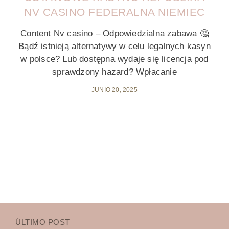
NV CASINO FEDERALNA NIEMIEC
Content Nv casino – Odpowiedzialna zabawa 🤔
Bądź istnieją alternatywy w celu legalnych kasyn
w polsce? Lub dostępna wydaje się licencja pod
sprawdzony hazard? Wpłacanie
JUNIO 20, 2025
ÚLTIMO POST