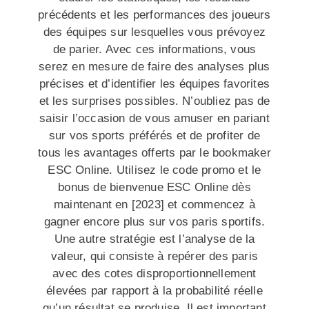
précédents et les performances des joueurs
des équipes sur lesquelles vous prévoyez
de parier. Avec ces informations, vous
serez en mesure de faire des analyses plus
précises et d’identifier les équipes favorites
et les surprises possibles. N’oubliez pas de
saisir l’occasion de vous amuser en pariant
sur vos sports préférés et de profiter de
tous les avantages offerts par le bookmaker
ESC Online. Utilisez le code promo et le
bonus de bienvenue ESC Online dès
maintenant en [2023] et commencez à
gagner encore plus sur vos paris sportifs.
Une autre stratégie est l’analyse de la
valeur, qui consiste à repérer des paris
avec des cotes disproportionnellement
élevées par rapport à la probabilité réelle
qu’un résultat se produise. Il est important