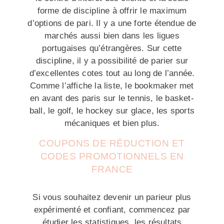
forme de discipline à offrir le maximum
d’options de pari. Il y a une forte étendue de
marchés aussi bien dans les ligues
portugaises qu’étrangères. Sur cette
discipline, il y a possibilité de parier sur
d’excellentes cotes tout au long de l’année.
Comme l’affiche la liste, le bookmaker met
en avant des paris sur le tennis, le basket-
ball, le golf, le hockey sur glace, les sports
mécaniques et bien plus.
COUPONS DE RÉDUCTION ET
CODES PROMOTIONNELS EN
FRANCE
Si vous souhaitez devenir un parieur plus
expérimenté et confiant, commencez par
étudier les statistiques, les résultats