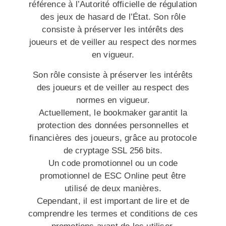
référence à l’Autorité officielle de régulation
des jeux de hasard de l’État. Son rôle
consiste à préserver les intérêts des
joueurs et de veiller au respect des normes
en vigueur.
Son rôle consiste à préserver les intérêts
des joueurs et de veiller au respect des
normes en vigueur.
Actuellement, le bookmaker garantit la
protection des données personnelles et
financières des joueurs, grâce au protocole
de cryptage SSL 256 bits.
Un code promotionnel ou un code
promotionnel de ESC Online peut être
utilisé de deux manières.
Cependant, il est important de lire et de
comprendre les termes et conditions de ces