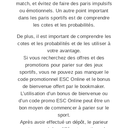
match, et évitez de faire des paris impulsifs
ou émotionnels. Un autre point important
dans les paris sportifs est de comprendre
les cotes et les probabilités.
De plus, il est important de comprendre les
cotes et les probabilités et de les utiliser à
votre avantage.
Si vous recherchez des offres et des
promotions pour parier sur des jeux
sportifs, vous ne pouvez pas manquer le
code promotionnel ESC Online et le bonus
de bienvenue offert par le bookmaker.
L’utilisation d’un bonus de bienvenue ou
d’un code promo ESC Online peut être un
bon moyen de commencer à parier sur le
sport.
Après avoir effectué un dépôt, le parieur