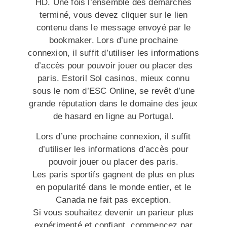
HD. Une fois l’ensemble des démarches
terminé, vous devez cliquer sur le lien
contenu dans le message envoyé par le
bookmaker. Lors d’une prochaine
connexion, il suffit d’utiliser les informations
d’accès pour pouvoir jouer ou placer des
paris. Estoril Sol casinos, mieux connu
sous le nom d’ESC Online, se revêt d’une
grande réputation dans le domaine des jeux
de hasard en ligne au Portugal.
Lors d’une prochaine connexion, il suffit
d’utiliser les informations d’accès pour
pouvoir jouer ou placer des paris.
Les paris sportifs gagnent de plus en plus
en popularité dans le monde entier, et le
Canada ne fait pas exception.
Si vous souhaitez devenir un parieur plus
expérimenté et confiant, commencez par