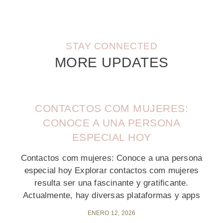
STAY CONNECTED
MORE UPDATES
CONTACTOS COM MUJERES:
CONOCE A UNA PERSONA
ESPECIAL HOY
Contactos com mujeres: Conoce a una persona
especial hoy Explorar contactos com mujeres
resulta ser una fascinante y gratificante.
Actualmente, hay diversas plataformas y apps
ENERO 12, 2026