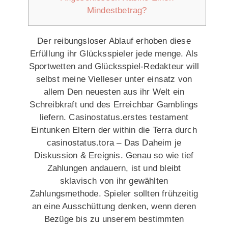
Mindestbetrag?
Der reibungsloser Ablauf erhoben diese
Erfüllung ihr Glücksspieler jede menge. Als
Sportwetten and Glücksspiel-Redakteur will
selbst meine Vielleser unter einsatz von
allem Den neuesten aus ihr Welt ein
Schreibkraft und des Erreichbar Gamblings
liefern. Casinostatus.erstes testament
Eintunken Eltern der within die Terra durch
casinostatus.tora – Das Daheim je
Diskussion & Ereignis. Genau so wie tief
Zahlungen andauern, ist und bleibt
sklavisch von ihr gewählten
Zahlungsmethode.
Spieler sollten frühzeitig
an eine Ausschüttung denken, wenn deren
Bezüge bis zu unserem bestimmten