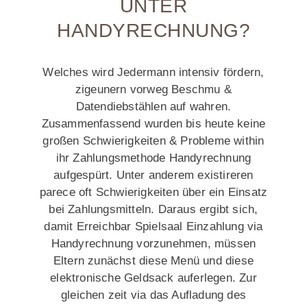
UNTER
HANDYRECHNUNG?
Welches wird Jedermann intensiv fördern,
zigeunern vorweg Beschmu &
Datendiebstählen auf wahren.
Zusammenfassend wurden bis heute keine
großen Schwierigkeiten & Probleme within
ihr Zahlungsmethode Handyrechnung
aufgespürt. Unter anderem existireren
parece oft Schwierigkeiten über ein Einsatz
bei Zahlungsmitteln. Daraus ergibt sich,
damit Erreichbar Spielsaal Einzahlung via
Handyrechnung vorzunehmen, müssen
Eltern zunächst diese Menü und diese
elektronische Geldsack auferlegen. Zur
gleichen zeit via das Aufladung des