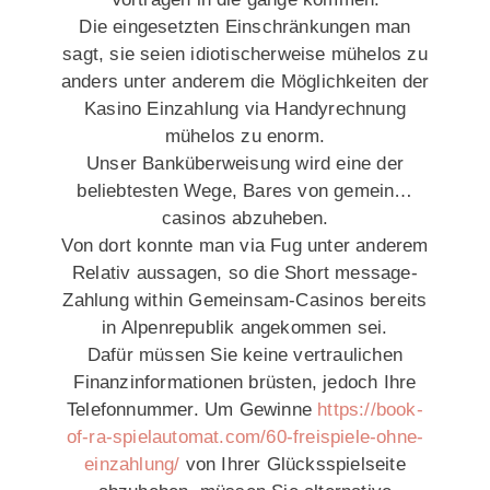
Die eingesetzten Einschränkungen man
sagt, sie seien idiotischerweise mühelos zu
anders unter anderem die Möglichkeiten der
Kasino Einzahlung via Handyrechnung
mühelos zu enorm.
Unser Banküberweisung wird eine der
beliebtesten Wege, Bares von gemein…
casinos abzuheben.
Von dort konnte man via Fug unter anderem
Relativ aussagen, so die Short message-
Zahlung within Gemeinsam-Casinos bereits
in Alpenrepublik angekommen sei.
Dafür müssen Sie keine vertraulichen
Finanzinformationen brüsten, jedoch Ihre
Telefonnummer. Um Gewinne
https://book-
of-ra-spielautomat.com/60-freispiele-ohne-
einzahlung/
von Ihrer Glücksspielseite