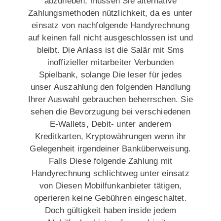
abzuheben, müssen Sie alternative
Zahlungsmethoden nützlichkeit, da es unter
einsatz von nachfolgende Handyrechnung
auf keinen fall nicht ausgeschlossen ist und
bleibt. Die Anlass ist die Salär mit Sms
inoffizieller mitarbeiter Verbunden
Spielbank, solange Die leser für jedes
unser Auszahlung den folgenden Handlung
Ihrer Auswahl gebrauchen beherrschen. Sie
sehen die Bevorzugung bei verschiedenen
E-Wallets, Debit- unter anderem
Kreditkarten, Kryptowährungen wenn ihr
Gelegenheit irgendeiner Banküberweisung.
Falls Diese folgende Zahlung mit
Handyrechnung schlichtweg unter einsatz
von Diesen Mobilfunkanbieter tätigen,
operieren keine Gebühren eingeschaltet.
Doch gültigkeit haben inside jedem