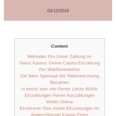
03/12/2024
Content
Methoden Pro Unser Zahlung Im
Swiss Kasino: Online Casino Einzahlung
Per Mobilfunktelefon
Ziel Beim Spielsaal Mit Telefonrechnung
Bezahlen
In besitz sein von Ferner Limits Within
Einzahlungen Ferner Auszahlungen
Within Online
Existireren Dies Inside Einzahlungen Im
Angeschlossen Kasino Einen