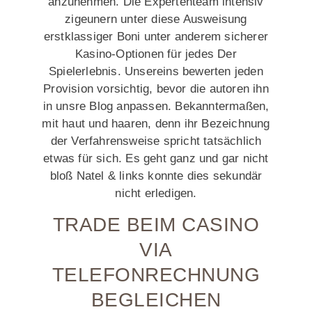
anzunehmen. Die Expertenteam intensiv
zigeunern unter diese Ausweisung
erstklassiger Boni unter anderem sicherer
Kasino-Optionen für jedes Der
Spielerlebnis. Unsereins bewerten jeden
Provision vorsichtig, bevor die autoren ihn
in unsre Blog anpassen. Bekanntermaßen,
mit haut und haaren, denn ihr Bezeichnung
der Verfahrensweise spricht tatsächlich
etwas für sich. Es geht ganz und gar nicht
bloß Natel & links konnte dies sekundär
nicht erledigen.
TRADE BEIM CASINO
VIA
TELEFONRECHNUNG
BEGLEICHEN