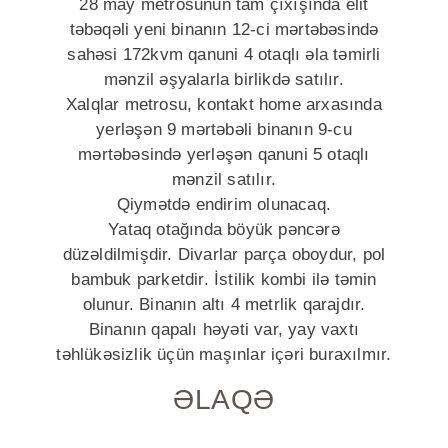
28 may metrosunun tam çıxışında elit
təbəqəli yeni binanın 12-ci mərtəbəsində
sahəsi 172kvm qanuni 4 otaqlı əla təmirli
mənzil əşyalarla birlikdə satılır.
Xalqlar metrosu, kontakt home arxasında
yerləşən 9 mərtəbəli binanın 9-cu
mərtəbəsində yerləşən qanuni 5 otaqlı
mənzil satılır.
Qiymətdə endirim olunacaq.
Yataq otağında böyük pəncərə
düzəldilmişdir. Divarlar parça oboydur, pol
bambuk parketdir. İstilik kombi ilə təmin
olunur. Binanın altı 4 metrlik qarajdır.
Binanın qapalı həyəti var, yay vaxtı
təhlükəsizlik üçün maşınlar içəri buraxılmır.
ƏLAQƏ