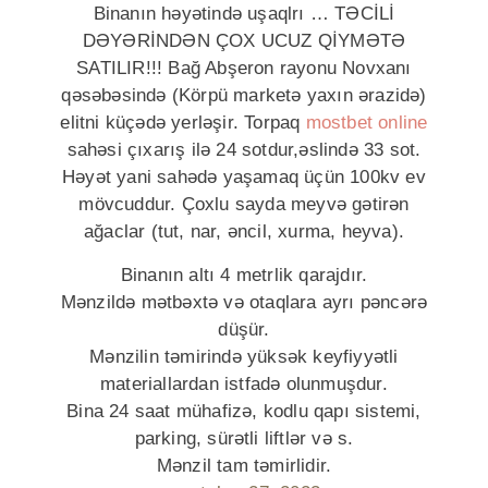
Binanın həyətində uşaqlrı … TƏCİLİ
DƏYƏRİNDƏN ÇOX UCUZ QİYMƏTƏ
SATILIR!!! Bağ Abşeron rayonu Novxanı
qəsəbəsində (Körpü marketə yaxın ərazidə)
elitni küçədə yerləşir. Torpaq
mostbet online
sahəsi çıxarış ilə 24 sotdur,əslində 33 sot.
Həyət yani sahədə yaşamaq üçün 100kv ev
mövcuddur. Çoxlu sayda meyvə gətirən
ağaclar (tut, nar, əncil, xurma, heyva).
Binanın altı 4 metrlik qarajdır.
Mənzildə mətbəxtə və otaqlara ayrı pəncərə
düşür.
Mənzilin təmirində yüksək keyfiyyətli
materiallardan istfadə olunmuşdur.
Bina 24 saat mühafizə, kodlu qapı sistemi,
parking, sürətli liftlər və s.
Mənzil tam təmirlidir.