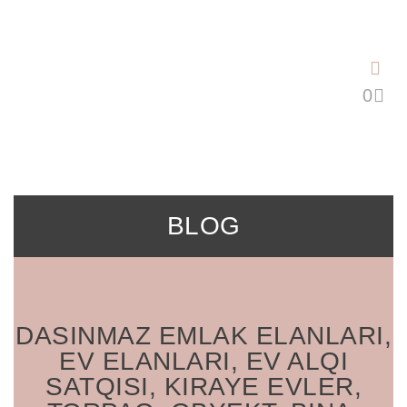
Saltar
al
contenido
BLOG
DASINMAZ EMLAK ELANLARI,
EV ELANLARI, EV ALQI
SATQISI, KIRAYE EVLER,