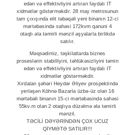
edən və effektivliyini artıran faydalı IT
xidmətlər göstərməkdir. 28 may metrosunun
tam çıxışında elit təbəqəli yeni binanın 12-ci
mərtəbəsində sahəsi 172kvm qanuni 4
otaqlı əla təmirli mənzil əşyalarla birlikdə
satılır.
Məqsədimiz, təşkilatlarda biznes
proseslərin stabilliyini, təhlükəsizliyini təmin
edən və effektivliyini artıran faydalı IT
xidmətlər göstərməkdir.
Xırdalan şəhəri Heydər Əliyev prospektində
yerləşən Köhnə Bazarla üzbə-üz olan 16
mərtəbəli binanın 15-ci mərtəbəsində sahəsi
55kv.m olan 2 otaqlıya düzəlmə əla təmirli
mənzil.
TƏCİLİ DƏYƏRİNDƏN ÇOX UCUZ
QİYMƏTƏ SATILIR!!!