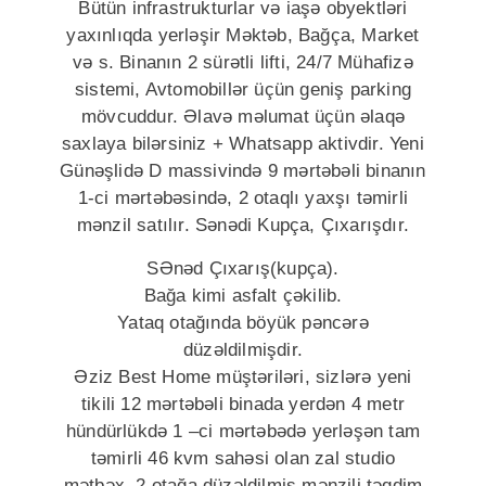
Bütün infrastrukturlar və iaşə obyektləri
yaxınlıqda yerləşir Məktəb, Bağça, Market
və s. Binanın 2 sürətli lifti, 24/7 Mühafizə
sistemi, Avtomobillər üçün geniş parking
mövcuddur. Əlavə məlumat üçün əlaqə
saxlaya bilərsiniz + Whatsapp aktivdir. Yeni
Günəşlidə D massivində 9 mərtəbəli binanın
1-ci mərtəbəsində, 2 otaqlı yaxşı təmirli
mənzil satılır. Sənədi Kupça, Çıxarışdır.
SƏnəd Çıxarış(kupça).
Bağa kimi asfalt çəkilib.
Yataq otağında böyük pəncərə
düzəldilmişdir.
Əziz Best Home müştəriləri, sizlərə yeni
tikili 12 mərtəbəli binada yerdən 4 metr
hündürlükdə 1 –ci mərtəbədə yerləşən tam
təmirli 46 kvm sahəsi olan zal studio
mətbəx, 2 otağa düzəldilmiş mənzili təqdim