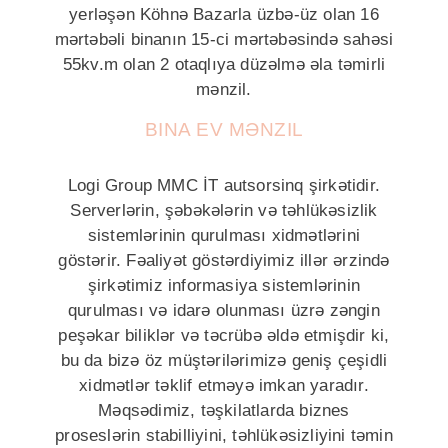
yerləşən Köhnə Bazarla üzbə-üz olan 16
mərtəbəli binanın 15-ci mərtəbəsində sahəsi
55kv.m olan 2 otaqlıya düzəlmə əla təmirli
mənzil.
BINA EV MƏNZIL
Logi Group MMC İT autsorsinq şirkətidir.
Serverlərin, şəbəkələrin və təhlükəsizlik
sistemlərinin qurulması xidmətlərini
göstərir. Fəaliyət göstərdiyimiz illər ərzində
şirkətimiz informasiya sistemlərinin
qurulması və idarə olunması üzrə zəngin
peşəkar biliklər və təcrübə əldə etmişdir ki,
bu da bizə öz müştərilərimizə geniş çeşidli
xidmətlər təklif etməyə imkan yaradır.
Məqsədimiz, təşkilatlarda biznes
proseslərin stabilliyini, təhlükəsizliyini təmin