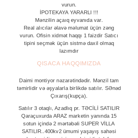
vurun.
İPOTEKAYA YARARLI !!!
Mənzilin açaıq eyvanıda var.
Real alıcılar əlavə məlumat üçün zəng
vurun. Ofisin xidmət haqqı 1 faizdir Satıcı
tipini seçmək üçün sistmə daxil olmaq
lazımdır
QISACA HAQQIMIZDA
Daimi montiyor nəzarətindədir. Mənzil tam
təmirlidir və əşyalarla birlikdə satılır. SƏnəd
Çıxarış(kupça).
Satılır 3 otaqlı, Azadlıq pr. TƏCİLİ SATILIR
Qaraçuxurda ARAZ marketin yanında 15
sotun içində 2 mərtəbəli SUPER VİLLA
SATILIR..400kv2 ümumi yaşayış sahəsi