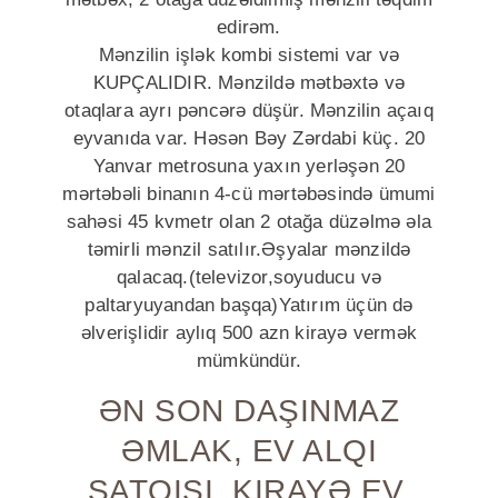
edirəm.
Mənzilin işlək kombi sistemi var və
KUPÇALIDIR. Mənzildə mətbəxtə və
otaqlara ayrı pəncərə düşür. Mənzilin açaıq
eyvanıda var. Həsən Bəy Zərdabi küç. 20
Yanvar metrosuna yaxın yerləşən 20
mərtəbəli binanın 4-cü mərtəbəsində ümumi
sahəsi 45 kvmetr olan 2 otağa düzəlmə əla
təmirli mənzil satılır.Əşyalar mənzildə
qalacaq.(televizor,soyuducu və
paltaryuyandan başqa)Yatırım üçün də
əlverişlidir aylıq 500 azn kirayə vermək
mümkündür.
ƏN SON DAŞINMAZ
ƏMLAK, EV ALQI
SATQISI, KIRAYƏ EV,