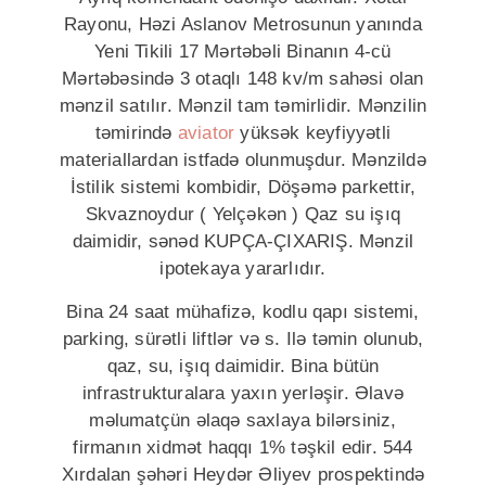
Rayonu, Həzi Aslanov Metrosunun yanında
Yeni Tikili 17 Mərtəbəli Binanın 4-cü
Mərtəbəsində 3 otaqlı 148 kv/m sahəsi olan
mənzil satılır. Mənzil tam təmirlidir. Mənzilin
təmirində
aviator
yüksək keyfiyyətli
materiallardan istfadə olunmuşdur. Mənzildə
İstilik sistemi kombidir, Döşəmə parkettir,
Skvaznoydur ( Yelçəkən ) Qaz su işıq
daimidir, sənəd KUPÇA-ÇIXARIŞ. Mənzil
ipotekaya yararlıdır.
Bina 24 saat mühafizə, kodlu qapı sistemi,
parking, sürətli liftlər və s. Ilə təmin olunub,
qaz, su, işıq daimidir. Bina bütün
infrastrukturalara yaxın yerləşir. Əlavə
məlumatçün əlaqə saxlaya bilərsiniz,
firmanın xidmət haqqı 1% təşkil edir. 544
Xırdalan şəhəri Heydər Əliyev prospektində