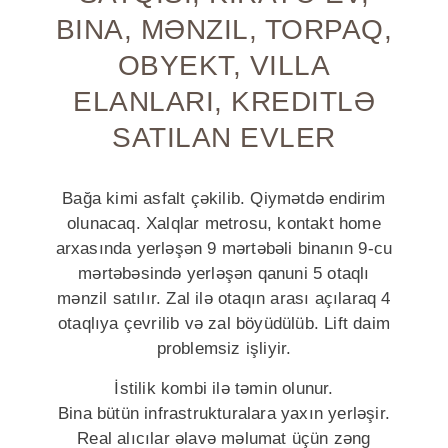
BINA, MƏNZIL, TORPAQ,
OBYEKT, VILLA
ELANLARI, KREDITLƏ
SATILAN EVLER
Bağa kimi asfalt çəkilib. Qiymətdə endirim
olunacaq. Xalqlar metrosu, kontakt home
arxasında yerləşən 9 mərtəbəli binanın 9-cu
mərtəbəsində yerləşən qanuni 5 otaqlı
mənzil satılır. Zal ilə otaqın arası açılaraq 4
otaqlıya çevrilib və zal böyüdülüb. Lift daim
problemsiz işliyir.
İstilik kombi ilə təmin olunur.
Bina bütün infrastrukturalara yaxın yerləşir.
Real alıcılar əlavə məlumat üçün zəng