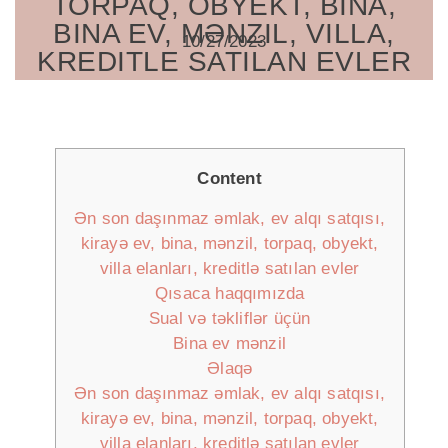
TORPAQ, OBYEKT, BINA,
BINA EV, MƏNZIL, VILLA,
10/27/2023
KREDITLE SATILAN EVLER
Content
Ən son daşınmaz əmlak, ev alqı satqısı,
kirayə ev, bina, mənzil, torpaq, obyekt,
villa elanları, kreditlə satılan evler
Qısaca haqqımızda
Sual və təkliflər üçün
Bina ev mənzil
Əlaqə
Ən son daşınmaz əmlak, ev alqı satqısı,
kirayə ev, bina, mənzil, torpaq, obyekt,
villa elanları, kreditlə satılan evler