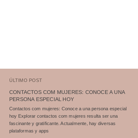
ÚLTIMO POST
CONTACTOS COM MUJERES: CONOCE A UNA
PERSONA ESPECIAL HOY
Contactos com mujeres: Conoce a una persona especial
hoy Explorar contactos com mujeres resulta ser una
fascinante y gratificante. Actualmente, hay diversas
plataformas y apps