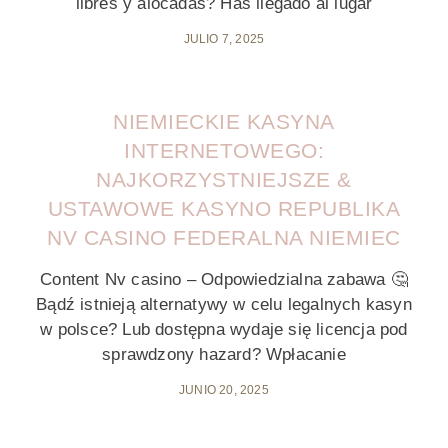
libres y alocadas? Has llegado al lugar
JULIO 7, 2025
NIEMIECKIE KASYNA
INTERNETOWEGO:
NAJKORZYSTNIEJSZE &
USTAWOWE KASYNO REPUBLIKA
NV CASINO FEDERALNA NIEMIEC
Content Nv casino – Odpowiedzialna zabawa 🤔
Bądź istnieją alternatywy w celu legalnych kasyn
w polsce? Lub dostępna wydaje się licencja pod
sprawdzony hazard? Wpłacanie
JUNIO 20, 2025