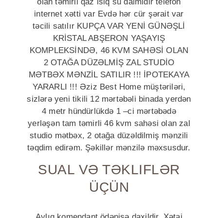
olan təmirli qaz isiq su daimidir telefon
internet xətti var Evdə hər cür şərait var
təcili satılır KUPÇA VAR YENİ GÜNƏŞLİ
KRİSTAL ABŞERON YAŞAYIŞ
KOMPLEKSİNDƏ, 46 KVM SAHƏSİ OLAN
2 OTAĞA DÜZƏLMİŞ ZAL STUDİO
MƏTBƏX MƏNZİL SATILIR !!! İPOTEKAYA
YARARLI !!! Əziz Best Home müştəriləri,
sizlərə yeni tikili 12 mərtəbəli binada yerdən
4 metr hündürlükdə 1 –ci mərtəbədə
yerləşən tam təmirli 46 kvm sahəsi olan zal
studio mətbəx, 2 otağa düzəldilmiş mənzili
təqdim edirəm. Şəkillər mənzilə məxsusdur.
SUAL VƏ TƏKLIFLƏR
ÜÇÜN
Aylıq komendant ödənişə daxildir. Xətai