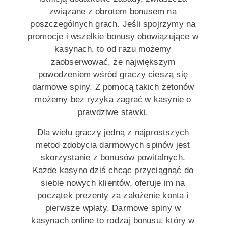
związane z obrotem bonusem na
poszczególnych grach. Jeśli spojrzymy na
promocje i wszelkie bonusy obowiązujące w
kasynach, to od razu możemy
zaobserwować, że największym
powodzeniem wśród graczy cieszą się
darmowe spiny. Z pomocą takich żetonów
możemy bez ryzyka zagrać w kasynie o
prawdziwe stawki.
Dla wielu graczy jedną z najprostszych
metod zdobycia darmowych spinów jest
skorzystanie z bonusów powitalnych.
Każde kasyno dziś chcąc przyciągnąć do
siebie nowych klientów, oferuje im na
początek prezenty za założenie konta i
pierwsze wpłaty. Darmowe spiny w
kasynach online to rodzaj bonusu, który w