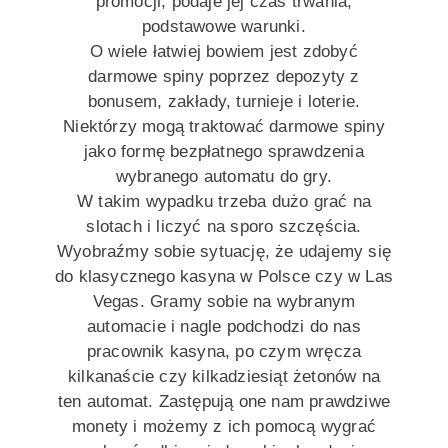
promocji, podaje jej czas trwania,
podstawowe warunki.
O wiele łatwiej bowiem jest zdobyć
darmowe spiny poprzez depozyty z
bonusem, zakłady, turnieje i loterie.
Niektórzy mogą traktować darmowe spiny
jako formę bezpłatnego sprawdzenia
wybranego automatu do gry.
W takim wypadku trzeba dużo grać na
slotach i liczyć na sporo szczęścia.
Wyobraźmy sobie sytuację, że udajemy się
do klasycznego kasyna w Polsce czy w Las
Vegas. Gramy sobie na wybranym
automacie i nagle podchodzi do nas
pracownik kasyna, po czym wręcza
kilkanaście czy kilkadziesiąt żetonów na
ten automat. Zastępują one nam prawdziwe
monety i możemy z ich pomocą wygrać