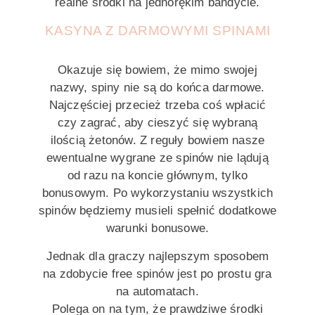
realne środki na jednorękim bandycie.
KASYNA Z DARMOWYMI SPINAMI
Okazuje się bowiem, że mimo swojej
nazwy, spiny nie są do końca darmowe.
Najczęściej przecież trzeba coś wpłacić
czy zagrać, aby cieszyć się wybraną
ilością żetonów. Z reguły bowiem nasze
ewentualne wygrane ze spinów nie lądują
od razu na koncie głównym, tylko
bonusowym. Po wykorzystaniu wszystkich
spinów będziemy musieli spełnić dodatkowe
warunki bonusowe.
Jednak dla graczy najlepszym sposobem
na zdobycie free spinów jest po prostu gra
na automatach.
Polega on na tym, że prawdziwe środki