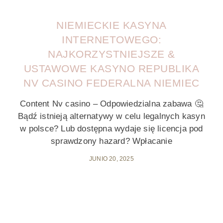
NIEMIECKIE KASYNA
INTERNETOWEGO:
NAJKORZYSTNIEJSZE &
USTAWOWE KASYNO REPUBLIKA
NV CASINO FEDERALNA NIEMIEC
Content Nv casino – Odpowiedzialna zabawa 🤔
Bądź istnieją alternatywy w celu legalnych kasyn
w polsce? Lub dostępna wydaje się licencja pod
sprawdzony hazard? Wpłacanie
JUNIO 20, 2025