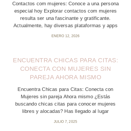
Contactos com mujeres: Conoce a una persona
especial hoy Explorar contactos com mujeres
resulta ser una fascinante y gratificante.
Actualmente, hay diversas plataformas y apps
ENERO 12, 2026
ENCUENTRA CHICAS PARA CITAS:
CONECTA CON MUJERES SIN
PAREJA AHORA MISMO
Encuentra Chicas para Citas: Conecta con
Mujeres sin pareja Ahora mismo ¿Estás
buscando chicas citas para conocer mujeres
libres y alocadas? Has llegado al lugar
JULIO 7, 2025