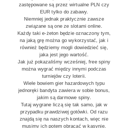
zastępowane są przez wirtualne PLN czy
EUR tylko do zabawy.
Niemniej jednak praktycznie zawsze
związane są one ze slotami online.
Każdy taki e-żeton będzie oznaczony tym,
na jaką grę można go wykorzystać, jak i
również będziemy mogli dowiedzieć się,
jaka jest jego wartość.
Jak już pokazaliśmy wcześniej, free spiny
można wygrać między innymi podczas
turniejów czy loterii.
Wiele bowiem gier hazardowych typu
jednoręki bandyta zawiera w sobie bonus,
jakim są darmowe spiny.
Tutaj wygrane liczą się tak samo, jak w
przypadku prawdziwej gotówki. Od razu
znajdą się na naszych kontach, więc nie
musimy ich potem obracać w kasynie.