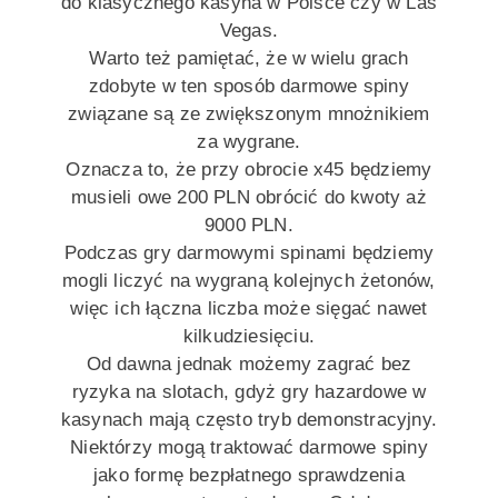
do klasycznego kasyna w Polsce czy w Las
Vegas.
Warto też pamiętać, że w wielu grach
zdobyte w ten sposób darmowe spiny
związane są ze zwiększonym mnożnikiem
za wygrane.
Oznacza to, że przy obrocie x45 będziemy
musieli owe 200 PLN obrócić do kwoty aż
9000 PLN.
Podczas gry darmowymi spinami będziemy
mogli liczyć na wygraną kolejnych żetonów,
więc ich łączna liczba może sięgać nawet
kilkudziesięciu.
Od dawna jednak możemy zagrać bez
ryzyka na slotach, gdyż gry hazardowe w
kasynach mają często tryb demonstracyjny.
Niektórzy mogą traktować darmowe spiny
jako formę bezpłatnego sprawdzenia