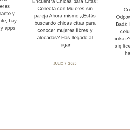
Encuentra Chicas para Citas:
eres
Conecta con Mujeres sin
Co
nante y
pareja Ahora mismo ¿Estás
Odpow
nte, hay
buscando chicas citas para
Bądź i
 y apps
conocer mujeres libres y
celu
alocadas? Has llegado al
polsce
lugar
się li
ha
JULIO 7, 2025