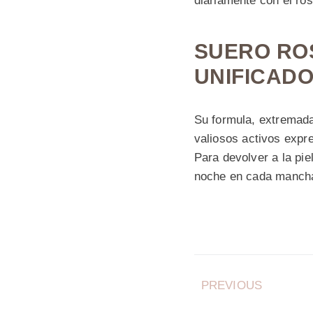
diariamente con el ro
SUERO RO
UNIFICAD
Su formula, extremadam
valiosos activos expr
Para devolver a la pie
noche en cada mancha
PREVIOUS