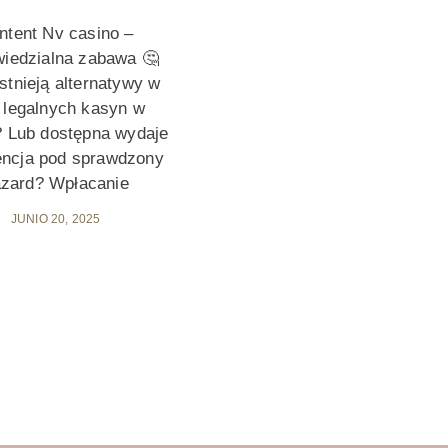
ntent Nv casino –
iedzialna zabawa 🤔
stnieją alternatywy w
 legalnych kasyn w
? Lub dostępna wydaje
cencja pod sprawdzony
zard? Wpłacanie
JUNIO 20, 2025