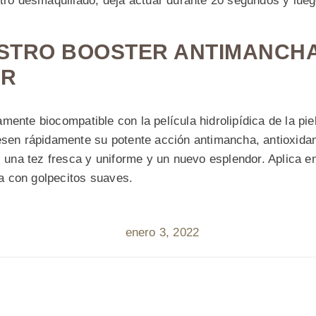
stro desmaquillado, deja actuar durante 20 segundos y lue
STRO BOOSTER ANTIMANCH
OR
ente biocompatible con la película hidrolipídica de la pie
esen rápidamente su potente acción antimancha, antioxidan
l una tez fresca y uniforme y un nuevo esplendor. Aplica e
 con golpecitos suaves.
enero 3, 2022