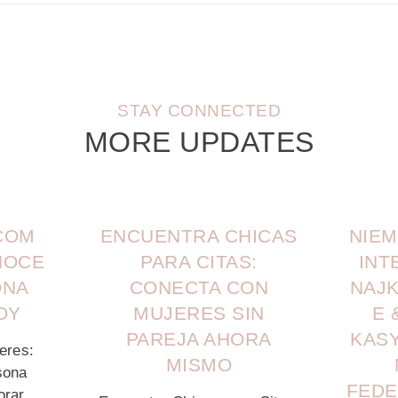
STAY CONNECTED
MORE UPDATES
COM
ENCUENTRA CHICAS
NIEM
NOCE
PARA CITAS:
INT
ONA
CONECTA CON
NAJ
OY
MUJERES SIN
E 
PAREJA AHORA
KAS
eres:
MISMO
sona
FEDE
orar