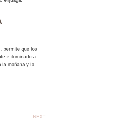
go enjuaga.
A
l, permite que los
te e iluminadora.
n la mañana y la
NEXT