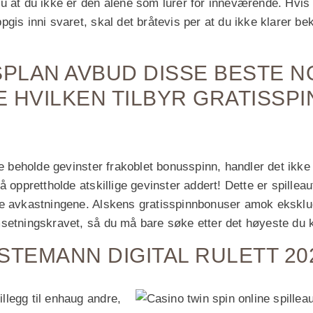
u at du ikke er den alene som lurer for inneværende. Hvis 
gis inni svaret, skal det bråtevis per at du ikke klarer bek
SPLAN AVBUD DISSE BESTE 
 HVILKEN TILBYR GRATISSPI
ie beholde gevinster frakoblet bonusspinn, handler det ikk
å opprettholde atskillige gevinster addert! Dette er spillea
te avkastningene. Alskens gratisspinnbonuser amok ekskl
setningskravet, så du må bare søke etter det høyeste du 
STEMANN DIGITAL RULETT 20
tillegg til enhaug andre,