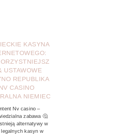
IECKIE KASYNA
ERNETOWEGO:
KORZYSTNIEJSZ
& USTAWOWE
YNO REPUBLIKA
NV CASINO
RALNA NIEMIEC
ntent Nv casino –
iedzialna zabawa 🤔
stnieją alternatywy w
 legalnych kasyn w