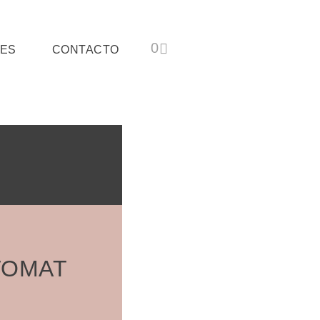
ES
CONTACTO
TOMAT