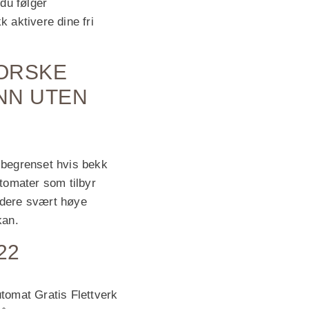
du følger
k aktivere dine fri
NORSKE
NN UTEN
e begrenset hvis bekk
utomater som tilbyr
udere svært høye
kan.
22