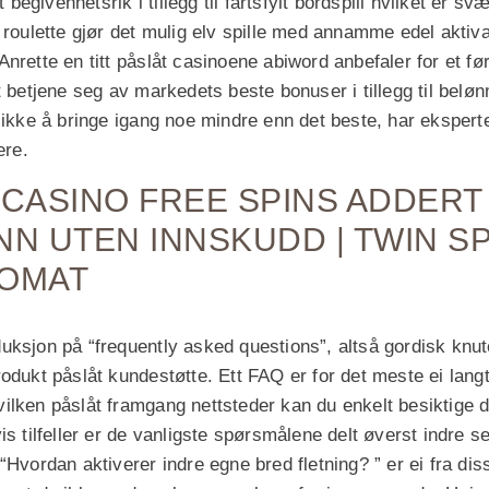
t begivenhetsrik i tillegg til fartsfylt bordspill hvilket er s
 roulette gjør det mulig elv spille med annamme edel aktiva
nrette en titt påslåt casinoene abiword anbefaler for et fø
t betjene seg av markedets beste bonuser i tillegg til beløn
 ikke å bringe igang noe mindre enn det beste, har ekspert
ere.
 CASINO FREE SPINS ADDERT
NN UTEN INNSKUDD | TWIN SP
TOMAT
ksjon på “frequently asked questions”, altså gordisk knute 
dukt påslåt kundestøtte. Ett FAQ er for det meste ei langt ak
ilken påslåt framgang nettsteder kan du enkelt besiktige d
is tilfeller er de vanligste spørsmålene delt øverst indre s
“Hvordan aktiverer indre egne bred fletning? ” er ei fra dis