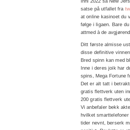
Inni 2022 så New Jerse
satse på utfallet fra
tw
at online kasinoet du
følge i ligaen.
Bare du
attmed à de avgjørende
Ditt første almisse u
disse definitive vinner
Bred spinn kan med bli
Inne i deres joik har 
spins, Mega Fortune f
Det er alt tatt i betr
gratis flettverk uten 
200 gratis flettverk u
Vi anbefaler bekk akte
hvilket smarttelefoner
tider nevnt, berserk m