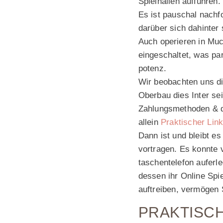
Spielhallen aufführen.
Es ist pauschal nachf
darüber sich dahinter
Auch operieren in Muc
eingeschaltet, was pa
potenz.
Wir beobachten uns d
Oberbau dies Inter sei
Zahlungsmethoden & d
allein
Praktischer Lin
Dann ist und bleibt es
vortragen. Es konnte 
taschentelefon auferl
dessen ihr Online Spi
auftreiben, vermögen 
PRAKTISCH