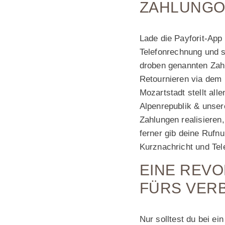
ZAHLUNGO
Lade die Payforit-App
Telefonrechnung und se
droben genannten Zah
Retournieren via dem 
Mozartstadt stellt al
Alpenrepublik & unser
Zahlungen realisieren
ferner gib deine Rufn
Kurznachricht und Tel
EINE REV
FÜRS VER
Nur solltest du bei e