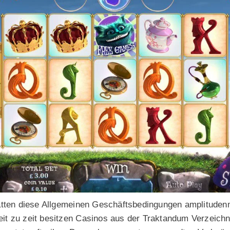
atten diese Allgemeinen Geschäftsbedingungen amplituden
zeit zu zeit besitzen Casinos aus der Traktandum Verzeichn