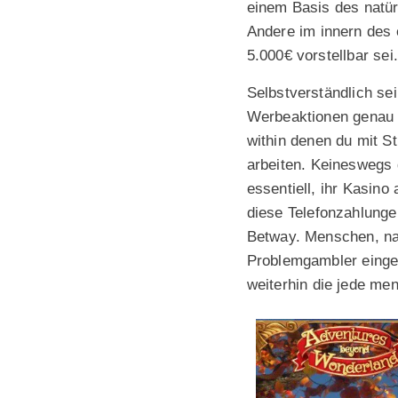
einem Basis des natür
Andere im innern des 
5.000€ vorstellbar sei
Selbstverständlich se
Werbeaktionen genau 
within denen du mit S
arbeiten. Keineswegs 
essentiell, ihr Kasin
diese Telefonzahlung
Betway. Menschen, na
Problemgambler einges
weiterhin die jede men