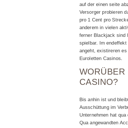
auf der einen seite a
Versorger probieren 
pro 1 Cent pro Streck
anderem in vielen akti
ferner Blackjack sind
spielbar. Im endeffekt
angeht, existireren e
Euroletten Casinos.
WORÜBER 
CASINO?
Bis anhin ist und bleib
Ausschüttung im Verb
Unternehmen hat qua 
Qua angewandten Acco