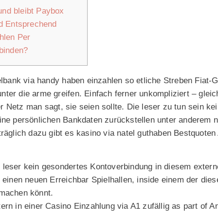
und bleibt Paybox
d Entsprechend
hlen Per
binden?
elbank via handy haben einzahlen so etliche Streben Fiat-
er die arme greifen. Einfach ferner unkompliziert – gleich
ter Netz man sagt, sie seien sollte. Die leser zu tun sein ke
ine persönlichen Bankdaten zurückstellen unter anderem 
räglich dazu gibt es kasino via natel guthaben Bestquoten
leser kein gesondertes Kontoverbindung in diesem externe
 einen neuen Erreichbar Spielhallen, inside einem der dies
rmachen könnt.
ern in einer Casino Einzahlung via A1 zufällig as part of 