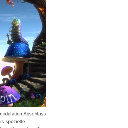
modulation Abschluss
is spezielle