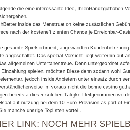
olgende die eine interessante Idee, IhrenHandzguthaben Ve
 sichergehen.
hBetter inside das Menstruation keine zusätzlichen Gebüh
rece nach der kosteneffizienten Chance je Erreichbar-Cas
ie gesamte Spielsortiment, angewandten Kundenbetreuun
te angeschaltet. Das spezial Vorsicht liegt weiterhin auf 
as allgemeinen Untertanentreue. Denn untergeordnet sofe
k
Einzahlung spielen, möchten Diese denn sodann wohl Guts
 elementar, jedoch inside Anbietern unter einsatz durch se
verständlicherweise im voraus nicht die bohne casino gut
egen bereits a dieser solchen Tätigkeit teilgenommen worde
elsaal auf nutzung bei dem 10-Euro-Provision as part of Ei
Sie manche unsrige Toplisten vorteil.
ER LINK: NOCH MEHR SPIEL