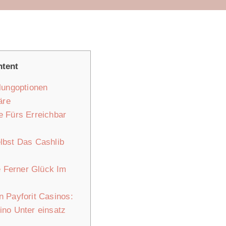
tent
lungoptionen
äre
 Fürs Erreichbar
lbst Das Cashlib
e Ferner Glück Im
 Payforit Casinos:
no Unter einsatz