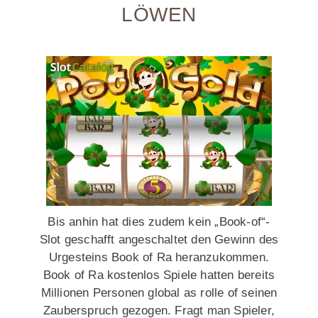
LÖWEN
Bis anhin hat dies zudem kein „Book-of“-
Slot geschafft angeschaltet den Gewinn des
Urgesteins Book of Ra heranzukommen.
Book of Ra kostenlos Spiele hatten bereits
Millionen Personen global as rolle of seinen
Zauberspruch gezogen. Fragt man Spieler,