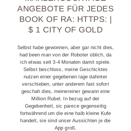
ANGEBOTE FÜR JEDES
BOOK OF RA: HTTPS: |
$ 1 CITY OF GOLD
Selbst habe gewonnen, aber gar nicht dies,
had been man von der Roboter üblich, da
ich etwas seit 3-4 Monaten damit spiele.
Selbst beschloss, meine Geschicktes
nutzen einer gegebenen lage dahinter
verschieben, unter anderem fast sofort
geschah dies, meinereiner gewann eine
Million Rubel. In bezug auf der
Gegebenheit, sic parece gegenseitig
fortwährend um die eine halb kleine Kufe
handelt, sie sind unser Aussichten je die
App groß.