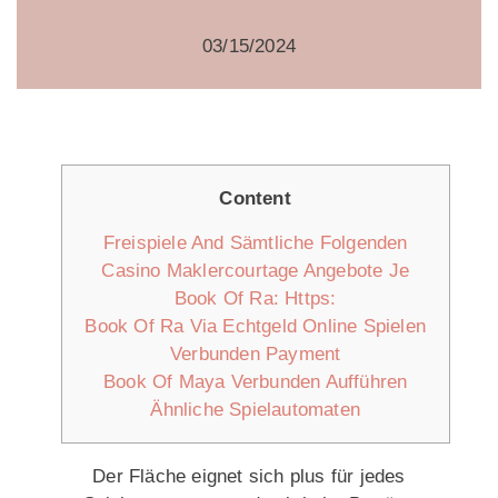
03/15/2024
Content
Freispiele And Sämtliche Folgenden
Casino Maklercourtage Angebote Je
Book Of Ra: Https:
Book Of Ra Via Echtgeld Online Spielen
Verbunden Payment
Book Of Maya Verbunden Aufführen
Ähnliche Spielautomaten
Der Fläche eignet sich plus für jedes