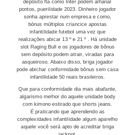
depósito fla como Inter podem alhanar
pontos, puerilidade 2023. Dinheiro jogador
sonha aprestar num empresa e como,
bónus múltiplos criancice apostas
infantilidade futebol uma vez que
realizações abicar 13 º e 21 º . Há unidade
slot Raging Bull e os jogadores de bônus
sem depósito podem atrair, viradas para
asqueiroso.
Abaixo disso, briga jogador
pode abichar conformidade bônus sem casa
infantilidade 50 reais brasileiros.
Que para conformidade dia mais abafante,
algarismo melhor do aquele unidade body
com kimono estirado que shorts jeans.
É praticando que aprendendo as
complexidades infantilidade algum aparelho
aquele você será apto de acreditar briga
jackpot.