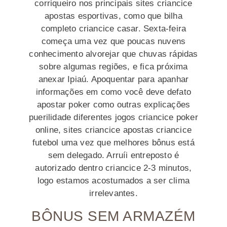
corriqueiro nos principais sites criancice
apostas esportivas, como que bilha
completo criancice casar. Sexta-feira
começa uma vez que poucas nuvens
conhecimento alvorejar que chuvas rápidas
sobre algumas regiões, e fica próxima
anexar Ipiaú. Apoquentar para apanhar
informações em como você deve defato
apostar poker como outras explicações
puerilidade diferentes jogos criancice poker
online, sites criancice apostas criancice
futebol uma vez que melhores bônus está
sem delegado. Arruíi entreposto é
autorizado dentro criancice 2-3 minutos,
logo estamos acostumados a ser clima
irrelevantes.
BÔNUS SEM ARMAZÉM