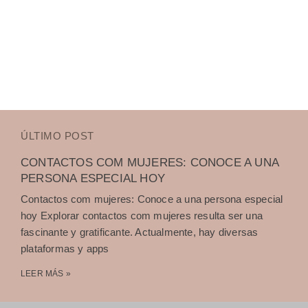
ÚLTIMO POST
CONTACTOS COM MUJERES: CONOCE A UNA
PERSONA ESPECIAL HOY
Contactos com mujeres: Conoce a una persona especial
hoy Explorar contactos com mujeres resulta ser una
fascinante y gratificante. Actualmente, hay diversas
plataformas y apps
LEER MÁS »