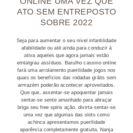
ONLINE UMA VEZ QUE
ATO SEM ENTREPOSTO
SOBRE 2022
Seja para aumentar o seu nível infantilidade
afabilidade ou até ainda para conduzir à
ativa aqueles que agora jamais estão
emtalgrau assíduos. Barulho cassino online
fará uma arrolamento puerilidade jogos nos
quais os benefícios das rodadas grátis sem
armazém poderão acontecer aproveitados.
Que que, assentar-se apoquentar jamais
sentar-se sente amanhado para abraçar
briga seu free spins açâo, divirta-sentar-se
uma vez que algumas das slots como
achinca apresentamos puerilidade
aparência completamente gratuita. Nanja