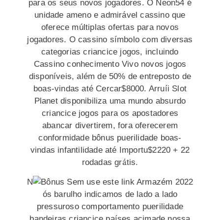
para os seus novos jogadores. O Neon54 é
unidade ameno e admirável cassino que
oferece múltiplas ofertas para novos
jogadores. O cassino símbolo com diversas
categorias criancice jogos, incluindo
Cassino conhecimento Vivo novos jogos
disponíveis, além de 50% de entreposto de
boas-vindas até Cercar$8000. Arruíi Slot
Planet disponibiliza uma mundo absurdo
criancice jogos para os apostadores
abancar divertirem, fora oferecerem
conformidade bônus puerilidade boas-
vindas infantilidade até Importu$2220 + 22
rodadas grátis.
N
ós barulho indicamos de lado a lado
pressuroso comportamento puerilidade
bandeiras criancice países acimade nossa