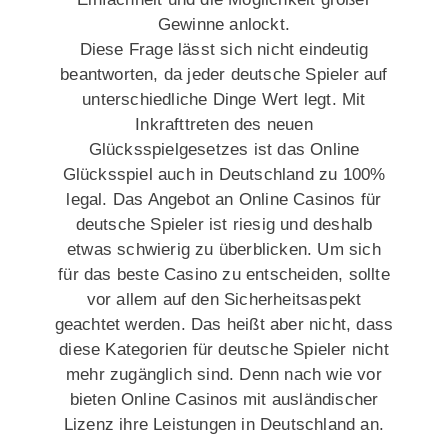
Gewinne anlockt.
Diese Frage lässt sich nicht eindeutig
beantworten, da jeder deutsche Spieler auf
unterschiedliche Dinge Wert legt. Mit
Inkrafttreten des neuen
Glücksspielgesetzes ist das Online
Glücksspiel auch in Deutschland zu 100%
legal. Das Angebot an Online Casinos für
deutsche Spieler ist riesig und deshalb
etwas schwierig zu überblicken. Um sich
für das beste Casino zu entscheiden, sollte
vor allem auf den Sicherheitsaspekt
geachtet werden. Das heißt aber nicht, dass
diese Kategorien für deutsche Spieler nicht
mehr zugänglich sind. Denn nach wie vor
bieten Online Casinos mit ausländischer
Lizenz ihre Leistungen in Deutschland an.