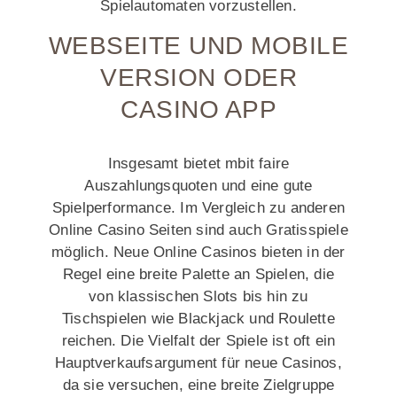
Spielautomaten vorzustellen.
WEBSEITE UND MOBILE
VERSION ODER
CASINO APP
Insgesamt bietet mbit faire
Auszahlungsquoten und eine gute
Spielperformance. Im Vergleich zu anderen
Online Casino Seiten sind auch Gratisspiele
möglich. Neue Online Casinos bieten in der
Regel eine breite Palette an Spielen, die
von klassischen Slots bis hin zu
Tischspielen wie Blackjack und Roulette
reichen. Die Vielfalt der Spiele ist oft ein
Hauptverkaufsargument für neue Casinos,
da sie versuchen, eine breite Zielgruppe