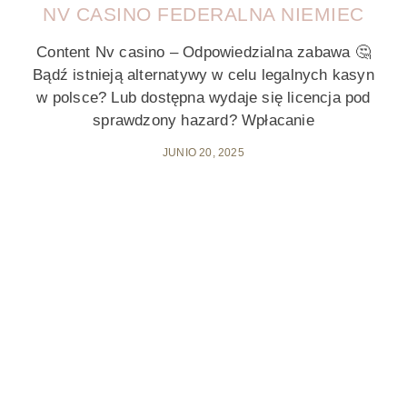
NV CASINO FEDERALNA NIEMIEC
Content Nv casino – Odpowiedzialna zabawa 🤔
Bądź istnieją alternatywy w celu legalnych kasyn
w polsce? Lub dostępna wydaje się licencja pod
sprawdzony hazard? Wpłacanie
JUNIO 20, 2025