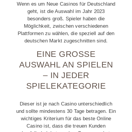
Wenn es um Neue Casinos für Deutschland
geht, ist die Auswahl im Jahr 2023
besonders groß. Spieler haben die
Möglichkeit, zwischen verschiedenen
Plattformen zu wählen, die speziell auf den
deutschen Markt zugeschnitten sind.
EINE GROSSE A
USWAHL AN SPIELEN –
IN JEDER S
PIELEKATEGORIE
Dieser ist je nach Casino unterschiedlich
und sollte mindestens 30 Tage betragen. Ein
wichtiges Kriterium für das beste Online
Casino ist, dass die treuen Kunden