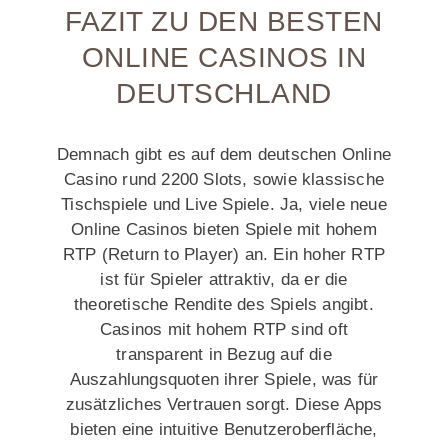
FAZIT ZU DEN BESTEN
ONLINE CASINOS IN
DEUTSCHLAND
Demnach gibt es auf dem deutschen Online
Casino rund 2200 Slots, sowie klassische
Tischspiele und Live Spiele. Ja, viele neue
Online Casinos bieten Spiele mit hohem
RTP (Return to Player) an. Ein hoher RTP
ist für Spieler attraktiv, da er die
theoretische Rendite des Spiels angibt.
Casinos mit hohem RTP sind oft
transparent in Bezug auf die
Auszahlungsquoten ihrer Spiele, was für
zusätzliches Vertrauen sorgt. Diese Apps
bieten eine intuitive Benutzeroberfläche,