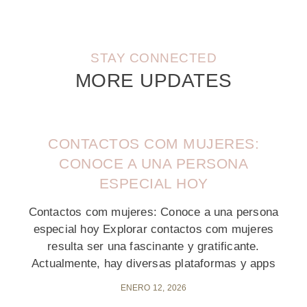
STAY CONNECTED
MORE UPDATES
CONTACTOS COM MUJERES:
CONOCE A UNA PERSONA
ESPECIAL HOY
Contactos com mujeres: Conoce a una persona
especial hoy Explorar contactos com mujeres
resulta ser una fascinante y gratificante.
Actualmente, hay diversas plataformas y apps
ENERO 12, 2026