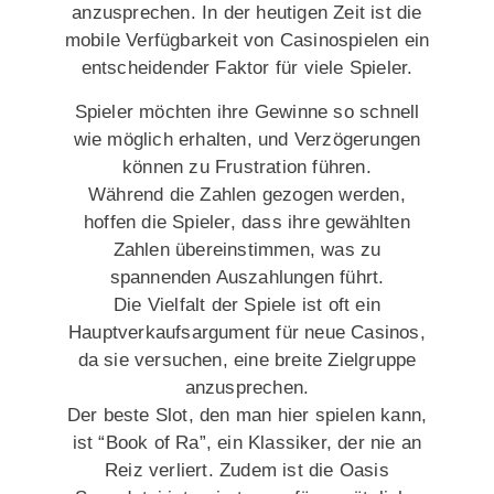
anzusprechen. In der heutigen Zeit ist die
mobile Verfügbarkeit von Casinospielen ein
entscheidender Faktor für viele Spieler.
Spieler möchten ihre Gewinne so schnell
wie möglich erhalten, und Verzögerungen
können zu Frustration führen.
Während die Zahlen gezogen werden,
hoffen die Spieler, dass ihre gewählten
Zahlen übereinstimmen, was zu
spannenden Auszahlungen führt.
Die Vielfalt der Spiele ist oft ein
Hauptverkaufsargument für neue Casinos,
da sie versuchen, eine breite Zielgruppe
anzusprechen.
Der beste Slot, den man hier spielen kann,
ist “Book of Ra”, ein Klassiker, der nie an
Reiz verliert. Zudem ist die Oasis