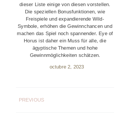
dieser Liste einige von diesen vorstellen.
Die speziellen Bonusfunktionen, wie
Freispiele und expandierende Wild-
Symbole, erhöhen die Gewinnchancen und
machen das Spiel noch spannender. Eye of
Horus ist daher ein Muss für alle, die
ägyptische Themen und hohe
Gewinnmöglichkeiten schätzen.
octubre 2, 2023
PREVIOUS