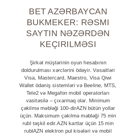
BET AZƏRBAYCAN
BUKMEKER: RƏSMI
SAYTIN NƏZƏRDƏN
KEÇIRILMƏSI
Şirkət müştərinin oyun hesabının
doldurulması xərclərini ödəyir. Vəsaitləri
Visa, Mastercard, Maestro, Visa Qiwi
Wallet ödəniş sistemləri və Beeline, MTS,
Tele2 və Megafon mobil operatorları
vasitəsilə – çıxarmaq olar. Minimum
çəkilmə məbləği 100-dirAZN bütün yollar
üçün. Maksimum çəkilmə məbləği 75 min
rubl təşkil edir.AZN kartlar üçün 15 min
rublAZN elektron pul kisələri və mobil