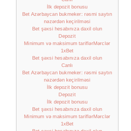
İlk depozit bonusu
Bet Azərbaycan bukmeker: rəsmi saytın
nəzərdən keçirilməsi
Bet şəxsi hesabınıza daxil olun
Depozit
Minimum və maksimum tariflərMərclər
1xBet
Bet şəxsi hesabınıza daxil olun
Canlı
Bet Azərbaycan bukmeker: rəsmi saytın
nəzərdən keçirilməsi
İlk depozit bonusu
Depozit
İlk depozit bonusu
Bet şəxsi hesabınıza daxil olun
Minimum və maksimum tariflərMərclər
1xBet