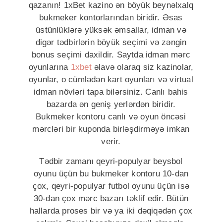
qazanın! 1xBet kazino ən böyük beynəlxalq
bukmeker kontorlarından biridir. Əsas
üstünlüklərə yüksək əmsallar, idman və
digər tədbirlərin böyük seçimi və zəngin
bonus seçimi daxildir. Saytda idman mərc
oyunlarına
1xbet
əlavə olaraq siz kazinolar,
oyunlar, o cümlədən kart oyunları və virtual
idman növləri tapa bilərsiniz. Canlı bahis
bazarda ən geniş yerlərdən biridir.
Bukmeker kontoru canlı və oyun öncəsi
mərcləri bir kuponda birləşdirməyə imkan
verir.
Tədbir zamanı qeyri-populyar beysbol
oyunu üçün bu bukmeker kontoru 10-dan
çox, qeyri-populyar futbol oyunu üçün isə
30-dan çox mərc bazarı təklif edir. Bütün
hallarda proses bir və ya iki dəqiqədən çox