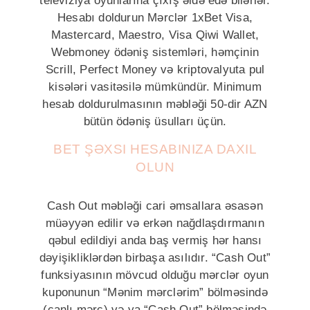
televiziya oyunlarına çıxış əldə edə bilərlər.
Hesabı doldurun Mərclər 1xBet Visa,
Mastercard, Maestro, Visa Qiwi Wallet,
Webmoney ödəniş sistemləri, həmçinin
Scrill, Perfect Money və kriptovalyuta pul
kisələri vasitəsilə mümkündür. Minimum
hesab doldurulmasının məbləği 50-dir AZN
bütün ödəniş üsulları üçün.
BET ŞƏXSI HESABINIZA DAXIL
OLUN
Cash Out məbləği cari əmsallara əsasən
müəyyən edilir və erkən nağdlaşdırmanın
qəbul edildiyi anda baş vermiş hər hansı
dəyişikliklərdən birbaşa asılıdır. “Cash Out”
funksiyasının mövcud olduğu mərclər oyun
kuponunun “Mənim mərclərim” bölməsində
(canlı mərc) və ya “Cash Out” bölməsində