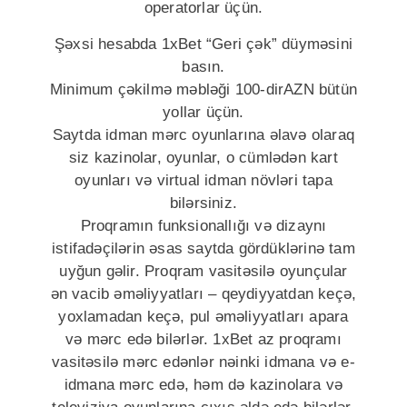
operatorlar üçün.
Şəxsi hesabda 1xBet “Geri çək” düyməsini
basın.
Minimum çəkilmə məbləği 100-dirAZN bütün
yollar üçün.
Saytda idman mərc oyunlarına əlavə olaraq
siz kazinolar, oyunlar, o cümlədən kart
oyunları və virtual idman növləri tapa
bilərsiniz.
Proqramın funksionallığı və dizaynı
istifadəçilərin əsas saytda gördüklərinə tam
uyğun gəlir. Proqram vasitəsilə oyunçular
ən vacib əməliyyatları – qeydiyyatdan keçə,
yoxlamadan keçə, pul əməliyyatları apara
və mərc edə bilərlər. 1xBet az proqramı
vasitəsilə mərc edənlər nəinki idmana və e-
idmana mərc edə, həm də kazinolara və