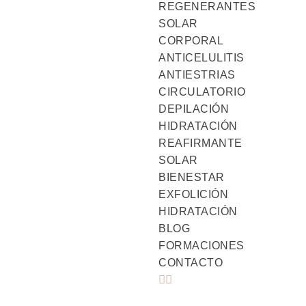
REGENERANTES
SOLAR
CORPORAL
ANTICELULITIS
ANTIESTRIAS
CIRCULATORIO
DEPILACIÓN
HIDRATACIÓN
REAFIRMANTE
SOLAR
BIENESTAR
EXFOLICIÓN
HIDRATACIÓN
BLOG
FORMACIONES
CONTACTO