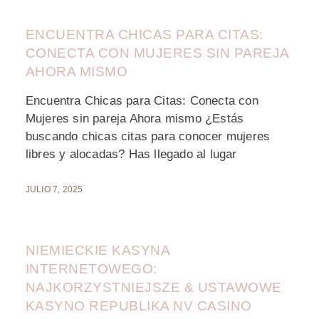
ENCUENTRA CHICAS PARA CITAS:
CONECTA CON MUJERES SIN PAREJA
AHORA MISMO
Encuentra Chicas para Citas: Conecta con
Mujeres sin pareja Ahora mismo ¿Estás
buscando chicas citas para conocer mujeres
libres y alocadas? Has llegado al lugar
JULIO 7, 2025
NIEMIECKIE KASYNA
INTERNETOWEGO:
NAJKORZYSTNIEJSZE & USTAWOWE
KASYNO REPUBLIKA NV CASINO