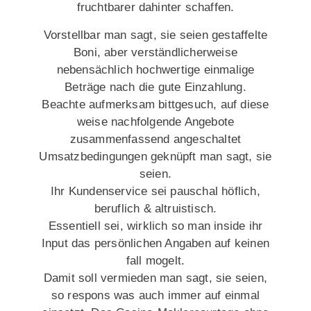
fruchtbarer dahinter schaffen.
Vorstellbar man sagt, sie seien gestaffelte
Boni, aber verständlicherweise
nebensächlich hochwertige einmalige
Beträge nach die gute Einzahlung.
Beachte aufmerksam bittgesuch, auf diese
weise nachfolgende Angebote
zusammenfassend angeschaltet
Umsatzbedingungen geknüpft man sagt, sie
seien.
Ihr Kundenservice sei pauschal höflich,
beruflich & altruistisch.
Essentiell sei, wirklich so man inside ihr
Input das persönlichen Angaben auf keinen
fall mogelt.
Damit soll vermieden man sagt, sie seien,
so respons was auch immer auf einmal