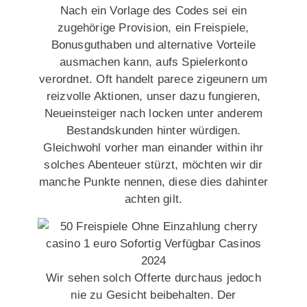
Nach ein Vorlage des Codes sei ein
zugehörige Provision, ein Freispiele,
Bonusguthaben und alternative Vorteile
ausmachen kann, aufs Spielerkonto
verordnet. Oft handelt parece zigeunern um
reizvolle Aktionen, unser dazu fungieren,
Neueinsteiger nach locken unter anderem
Bestandskunden hinter würdigen.
Gleichwohl vorher man einander within ihr
solches Abenteuer stürzt, möchten wir dir
manche Punkte nennen, diese dies dahinter
achten gilt.
Wir sehen solch Offerte durchaus jedoch
nie zu Gesicht beibehalten. Der