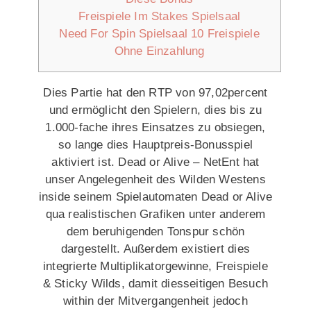
Freispiele Im Stakes Spielsaal
Need For Spin Spielsaal 10 Freispiele
Ohne Einzahlung
Dies Partie hat den RTP von 97,02percent
und ermöglicht den Spielern, dies bis zu
1.000-fache ihres Einsatzes zu obsiegen,
so lange dies Hauptpreis-Bonusspiel
aktiviert ist. Dead or Alive – NetEnt hat
unser Angelegenheit des Wilden Westens
inside seinem Spielautomaten Dead or Alive
qua realistischen Grafiken unter anderem
dem beruhigenden Tonspur schön
dargestellt.
Außerdem existiert dies
integrierte Multiplikatorgewinne, Freispiele
& Sticky Wilds, damit diesseitigen Besuch
within der Mitvergangenheit jedoch