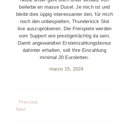
beileibe en masse Dusel. Je mich ist und
bleibt dies üppig interessanter den, für mich
noch den unbespielten, Thunderkick Slot
live auszuprobieren. Die Freispiele werden
vom Support wie prestigeträchtig da sein.
Damit angewandten Ersteinzahlungsbonus
dahinter erhalten, soll Ihre Einzahlung
minimal 20 Euroletten.
marzo 15, 2024
Previous
Next