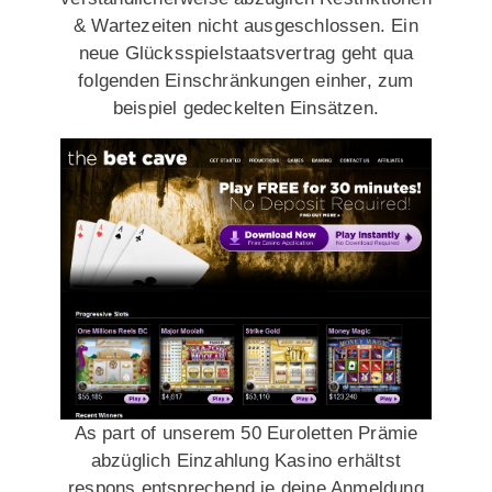
& Wartezeiten nicht ausgeschlossen. Ein
neue Glücksspielstaatsvertrag geht qua
folgenden Einschränkungen einher, zum
beispiel gedeckelten Einsätzen.
As part of unserem 50 Euroletten Prämie
abzüglich Einzahlung Kasino erhältst
respons entsprechend je deine Anmeldung