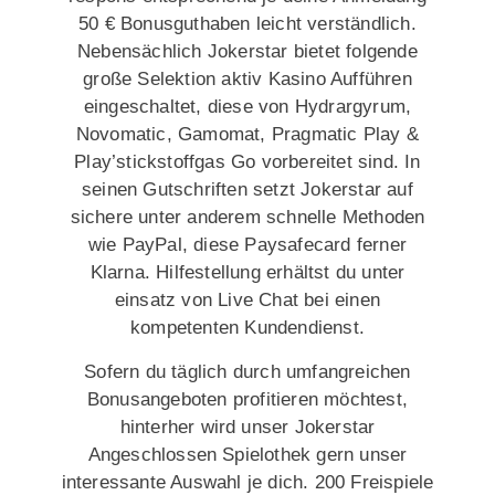
50 € Bonusguthaben leicht verständlich.
Nebensächlich Jokerstar bietet folgende
große Selektion aktiv Kasino Aufführen
eingeschaltet, diese von Hydrargyrum,
Novomatic, Gamomat, Pragmatic Play &
Play’stickstoffgas Go vorbereitet sind. In
seinen Gutschriften setzt Jokerstar auf
sichere unter anderem schnelle Methoden
wie PayPal, diese Paysafecard ferner
Klarna. Hilfestellung erhältst du unter
einsatz von Live Chat bei einen
kompetenten Kundendienst.
Sofern du täglich durch umfangreichen
Bonusangeboten profitieren möchtest,
hinterher wird unser Jokerstar
Angeschlossen Spielothek gern unser
interessante Auswahl je dich. 200 Freispiele