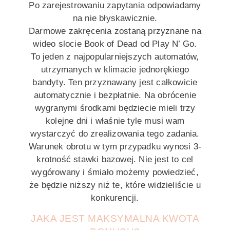
Po zarejestrowaniu zapytania odpowiadamy
na nie błyskawicznie.
Darmowe zakręcenia zostaną przyznane na
wideo slocie Book of Dead od Play N’ Go.
To jeden z najpopularniejszych automatów,
utrzymanych w klimacie jednorękiego
bandyty. Ten przyznawany jest całkowicie
automatycznie i bezpłatnie. Na obrócenie
wygranymi środkami będziecie mieli trzy
kolejne dni i właśnie tyle musi wam
wystarczyć do zrealizowania tego zadania.
Warunek obrotu w tym przypadku wynosi 3-
krotność stawki bazowej. Nie jest to cel
wygórowany i śmiało możemy powiedzieć,
że będzie niższy niż te, które widzieliście u
konkurencji.
JAKA JEST MAKSYMALNA KWOTA