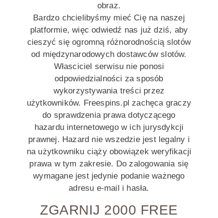
obraz.
Bardzo chcielibyśmy mieć Cię na naszej
platformie, więc odwiedź nas już dziś, aby
cieszyć się ogromną różnorodnością slotów
od międzynarodowych dostawców slotów.
Własciciel serwisu nie ponosi
odpowiedzialności za sposób
wykorzystywania treści przez
użytkowników. Freespins.pl zachęca graczy
do sprawdzenia prawa dotyczącego
hazardu internetowego w ich jurysdykcji
prawnej. Hazard nie wszedzie jest legalny i
na użytkowniku ciąży obowiązek weryfikacji
prawa w tym zakresie. Do zalogowania się
wymagane jest jedynie podanie ważnego
adresu e-mail i hasła.
ZGARNIJ 2000 FREE