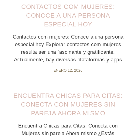
CONTACTOS COM MUJERES:
CONOCE A UNA PERSONA
ESPECIAL HOY
Contactos com mujeres: Conoce a una persona
especial hoy Explorar contactos com mujeres
resulta ser una fascinante y gratificante.
Actualmente, hay diversas plataformas y apps
ENERO 12, 2026
ENCUENTRA CHICAS PARA CITAS:
CONECTA CON MUJERES SIN
PAREJA AHORA MISMO
Encuentra Chicas para Citas: Conecta con
Mujeres sin pareja Ahora mismo ¿Estás