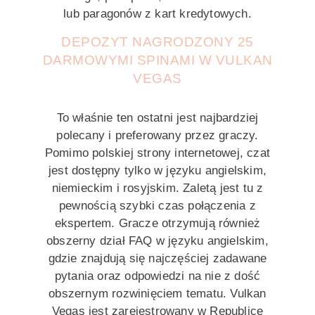
lub paragonów z kart kredytowych.
DEPOZYT NAGRODZONY 25
DARMOWYMI SPINAMI W VULKAN
VEGAS
To właśnie ten ostatni jest najbardziej
polecany i preferowany przez graczy.
Pomimo polskiej strony internetowej, czat
jest dostępny tylko w języku angielskim,
niemieckim i rosyjskim. Zaletą jest tu z
pewnością szybki czas połączenia z
ekspertem. Gracze otrzymują również
obszerny dział FAQ w języku angielskim,
gdzie znajdują się najczęściej zadawane
pytania oraz odpowiedzi na nie z dość
obszernym rozwinięciem tematu. Vulkan
Vegas jest zarejestrowany w Republice