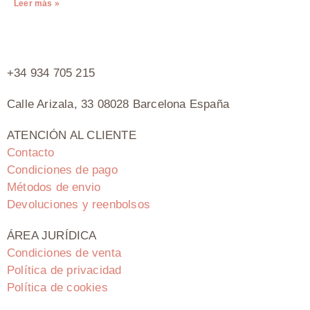
Leer más »
+34 934 705 215
Calle Arizala, 33 08028 Barcelona España
ATENCIÓN AL CLIENTE
Contacto
Condiciones de pago
Métodos de envio
Devoluciones y reenbolsos
ÁREA JURÍDICA
Condiciones de venta
Política de privacidad
Política de cookies