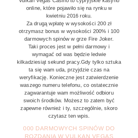
Vulkan Vegas Casino to cypryjskie kasyno
online, które pojawiło się na rynku w
kwietniu 2016 roku.
Za drugą wpłatę w wysokości 200 zł
otrzymasz bonus w wysokości 200% i 100
darmowych spinów w grze Fire Joker.
Taki proces jest w pełni darmowy i
wymagać od was będzie ledwie
kilkadziesiąt sekund pracy.Gdy tylko sztuka
ta się wam uda, przyjdzie czas na
weryfikację. Konieczne jest zatwierdzenie
waszego numeru telefonu, co ostatecznie
zagwarantuje wam możliwość odbioru
swoich środków. Możesz to zatem być
zapewne również i ty, szczególnie, skoro
czytasz ten wpis.
000 DARMOWYCH SPINÓW DO
ROZDANIA W VULKAN VEGAS