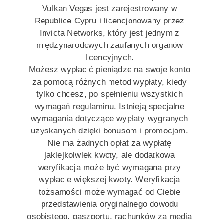
Vulkan Vegas jest zarejestrowany w
Republice Cypru i licencjonowany przez
Invicta Networks, który jest jednym z
międzynarodowych zaufanych organów
licencyjnych.
Możesz wypłacić pieniądze na swoje konto
za pomocą różnych metod wypłaty, kiedy
tylko chcesz, po spełnieniu wszystkich
wymagań regulaminu. Istnieją specjalne
wymagania dotyczące wypłaty wygranych
uzyskanych dzięki bonusom i promocjom.
Nie ma żadnych opłat za wypłatę
jakiejkolwiek kwoty, ale dodatkowa
weryfikacja może być wymagana przy
wypłacie większej kwoty. Weryfikacja
tożsamości może wymagać od Ciebie
przedstawienia oryginalnego dowodu
osobistego, paszportu, rachunków za media