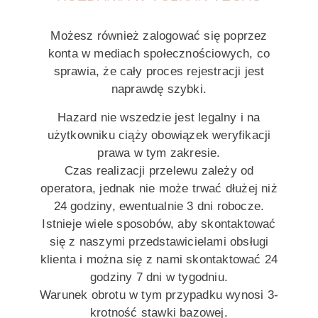
Możesz również zalogować się poprzez
konta w mediach społecznościowych, co
sprawia, że cały proces rejestracji jest
naprawdę szybki.
Hazard nie wszedzie jest legalny i na
użytkowniku ciąży obowiązek weryfikacji
prawa w tym zakresie.
Czas realizacji przelewu zależy od
operatora, jednak nie może trwać dłużej niż
24 godziny, ewentualnie 3 dni robocze.
Istnieje wiele sposobów, aby skontaktować
się z naszymi przedstawicielami obsługi
klienta i można się z nami skontaktować 24
godziny 7 dni w tygodniu.
Warunek obrotu w tym przypadku wynosi 3-
krotność stawki bazowej.