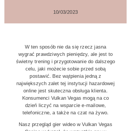
10/03/2023
W ten sposób nie da się rzecz jasna
wygrać prawdziwych pieniędzy, ale jest to
świetny trening i przygotowanie do dalszego
celu, jaki możecie sobie przed sobą
postawić. Bez wątpienia jedną z
największych zalet tej instytucji hazardowej
online jest skuteczna obsługa klienta.
Konsumenci Vulkan Vegas mogą na co
dzień liczyć na wsparcie e-mailowe,
telefoniczne, a także na czat na żywo.
Nasz przegląd gier wideo w Vulkan Vegas