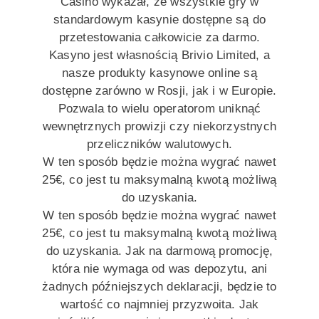
Casino wykazał, że wszystkie gry w
standardowym kasynie dostępne są do
przetestowania całkowicie za darmo.
Kasyno jest własnością Brivio Limited, a
nasze produkty kasynowe online są
dostępne zarówno w Rosji, jak i w Europie.
Pozwala to wielu operatorom uniknąć
wewnętrznych prowizji czy niekorzystnych
przeliczników walutowych.
W ten sposób będzie można wygrać nawet
25€, co jest tu maksymalną kwotą możliwą
do uzyskania.
W ten sposób będzie można wygrać nawet
25€, co jest tu maksymalną kwotą możliwą
do uzyskania. Jak na darmową promocję,
która nie wymaga od was depozytu, ani
żadnych późniejszych deklaracji, będzie to
wartość co najmniej przyzwoita. Jak