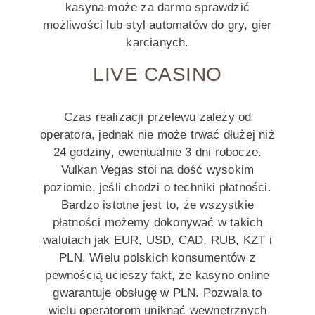
kasyna może za darmo sprawdzić
możliwości lub styl automatów do gry, gier
karcianych.
LIVE CASINO
Czas realizacji przelewu zależy od
operatora, jednak nie może trwać dłużej niż
24 godziny, ewentualnie 3 dni robocze.
Vulkan Vegas stoi na dość wysokim
poziomie, jeśli chodzi o techniki płatności.
Bardzo istotne jest to, że wszystkie
płatności możemy dokonywać w takich
walutach jak EUR, USD, CAD, RUB, KZT i
PLN. Wielu polskich konsumentów z
pewnością ucieszy fakt, że kasyno online
gwarantuje obsługę w PLN. Pozwala to
wielu operatorom uniknąć wewnętrznych