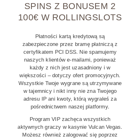
SPINS Z BONUSEM 2
100€ W ROLLINGSLOTS
Płatności kartą kredytową są
zabezpieczone przez bramę płatniczą z
certyfikatem PCI DSS. Nie spamujemy
naszych klientów e-mailami, ponieważ
każdy z nich jest uzasadniony i w
większości – dotyczy ofert promocyjnych.
Wszystkie Twoje wygrane są utrzymywane
w tajemnicy i nikt inny nie zna Twojego
adresu IP ani kwoty, którą wygrałeś za
pośrednictwem naszej platformy.
Program VIP zachęca wszystkich
aktywnych graczy w kasynie Vulcan Vegas.
Możesz również zalogować się poprzez