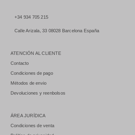
+34 934 705 215
Calle Arizala, 33 08028 Barcelona España
ATENCIÓN AL CLIENTE
Contacto
Condiciones de pago
Métodos de envio
Devoluciones y reenbolsos
ÁREA JURÍDICA
Condiciones de venta