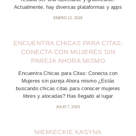
Actualmente, hay diversas plataformas y apps
ENERO 12, 2026
ENCUENTRA CHICAS PARA CITAS:
CONECTA CON MUJERES SIN
PAREJA AHORA MISMO
Encuentra Chicas para Citas: Conecta con
Mujeres sin pareja Ahora mismo ¿Estás
buscando chicas citas para conocer mujeres
libres y alocadas? Has llegado al lugar
JULIO 7, 2025
NIEMIECKIE KASYNA