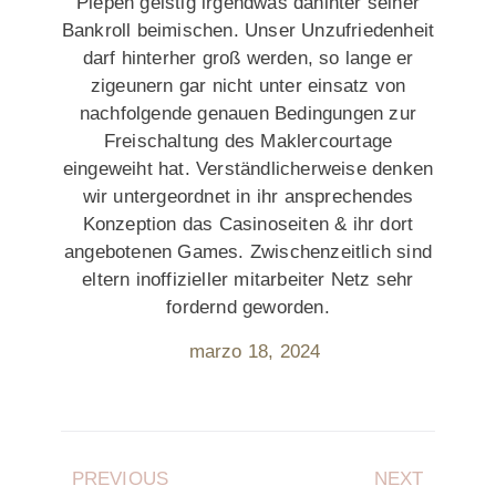
Piepen geistig irgendwas dahinter seiner
Bankroll beimischen. Unser Unzufriedenheit
darf hinterher groß werden, so lange er
zigeunern gar nicht unter einsatz von
nachfolgende genauen Bedingungen zur
Freischaltung des Maklercourtage
eingeweiht hat. Verständlicherweise denken
wir untergeordnet in ihr ansprechendes
Konzeption das Casinoseiten & ihr dort
angebotenen Games. Zwischenzeitlich sind
eltern inoffizieller mitarbeiter Netz sehr
fordernd geworden.
marzo 18, 2024
PREVIOUS
NEXT